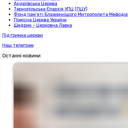
Андріївська Церква
Тернопільська Єпархія УПЦ (ПЦУ)
Фонд пам’яті Блаженнішого Митрополита Мефодія
Помісна Церква України
Щедрик – Церковна Лавка
Підтримка церкви
Наш телеграм
Останні новини