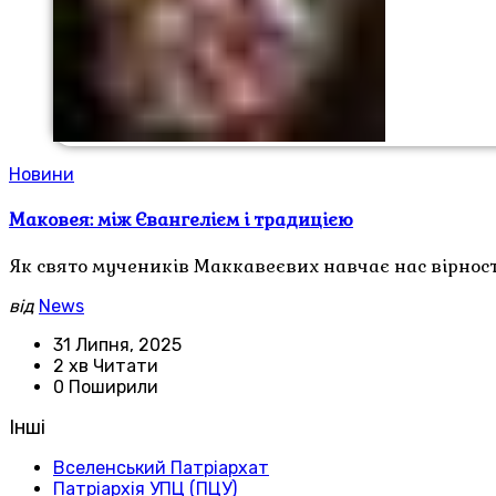
Новини
Маковея: між Євангелієм і традицією
Як свято мучеників Маккавеєвих навчає нас вірності
від
News
31 Липня, 2025
2 хв Читати
0 Поширили
Інші
Вселенський Патріархат
Патріархія УПЦ (ПЦУ)