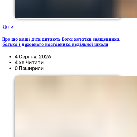
Діти
Про що наші діти питають Бога: нотатки священника,
батька і духовного наставника недільної школи
4 Серпня, 2026
4 хв Читати
0 Поширили