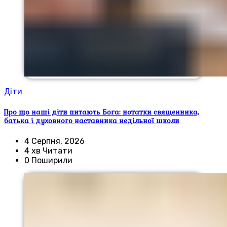
Діти
Про що наші діти питають Бога: нотатки священника,
батька і духовного наставника недільної школи
4 Серпня, 2026
4 хв Читати
0 Поширили