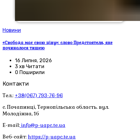
Новини
«Свобода має свою ціну»: слово Предстоятеля, яке
починалося тишею
16 Липня, 2026
3 хв Читати
0 Поширили
Контакти
Тел.:
+38(067) 793-76-96
с. Почапинці, Тернопільська область. вул.
Молодіжна, 1б
E-mail:
info@p-uapc.te.ua
Веб-сайт:
https://p-uapc.te.ua