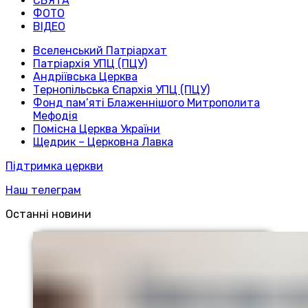
СВЯТА
ФОТО
ВІДЕО
Вселенський Патріархат
Патріархія УПЦ (ПЦУ)
Андріївська Церква
Тернопільська Єпархія УПЦ (ПЦУ)
Фонд пам’яті Блаженнішого Митрополита
Мефодія
Помісна Церква України
Щедрик – Церковна Лавка
Підтримка церкви
Наш телеграм
Останні новини