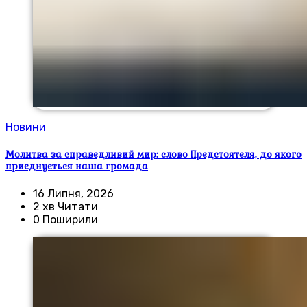
Новини
Молитва за справедливий мир: слово Предстоятеля, до якого
приєднується наша громада
16 Липня, 2026
2 хв Читати
0 Поширили