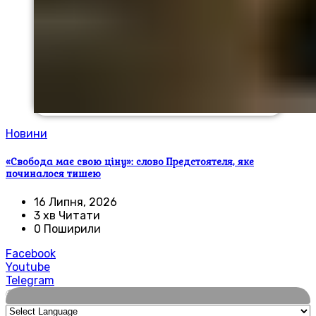
Новини
«Свобода має свою ціну»: слово Предстоятеля, яке
починалося тишею
16 Липня, 2026
3 хв Читати
0 Поширили
Facebook
Youtube
Telegram
🌍