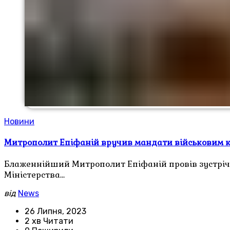
Новини
Митрополит Епіфаній вручив мандати військовим 
Блаженнійший Митрополит Епіфаній провів зустріч 
Міністерства…
від
News
26 Липня, 2023
2 хв Читати