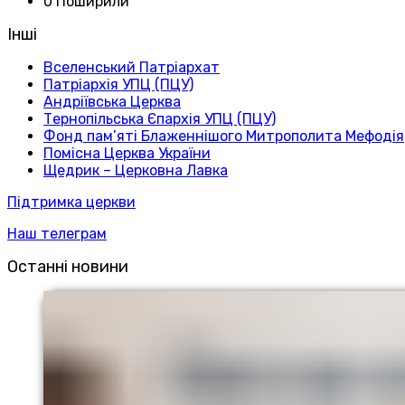
0 Поширили
Інші
Вселенський Патріархат
Патріархія УПЦ (ПЦУ)
Андріївська Церква
Тернопільська Єпархія УПЦ (ПЦУ)
Фонд пам’яті Блаженнішого Митрополита Мефодія
Помісна Церква України
Щедрик – Церковна Лавка
Підтримка церкви
Наш телеграм
Останні новини