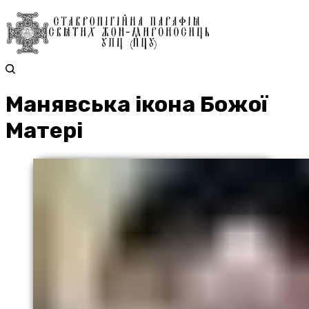
Манявська ікона Божої
Матері