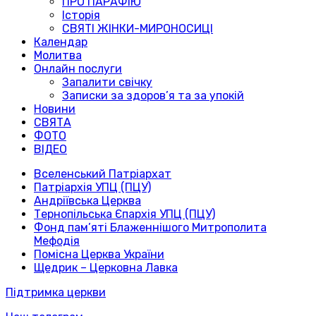
ПРО ПАРАФІЮ
Історія
СВЯТІ ЖІНКИ-МИРОНОСИЦІ
Календар
Молитва
Онлайн послуги
Запалити свічку
Записки за здоров’я та за упокій
Новини
СВЯТА
ФОТО
ВІДЕО
Вселенський Патріархат
Патріархія УПЦ (ПЦУ)
Андріївська Церква
Тернопільська Єпархія УПЦ (ПЦУ)
Фонд пам’яті Блаженнішого Митрополита
Мефодія
Помісна Церква України
Щедрик – Церковна Лавка
Підтримка церкви