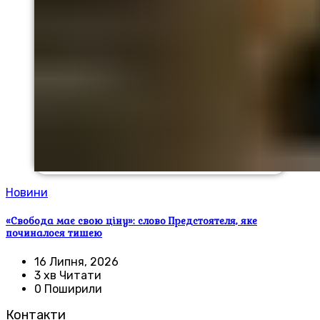
Новини
«Свобода має свою ціну»: слово Предстоятеля, яке
починалося тишею
16 Липня, 2026
3 хв Читати
0 Поширили
Контакти