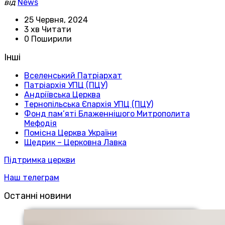
від
News
25 Червня, 2024
3 хв Читати
0 Поширили
Інші
Вселенський Патріархат
Патріархія УПЦ (ПЦУ)
Андріївська Церква
Тернопільська Єпархія УПЦ (ПЦУ)
Фонд пам’яті Блаженнішого Митрополита
Мефодія
Помісна Церква України
Щедрик – Церковна Лавка
Підтримка церкви
Наш телеграм
Останні новини