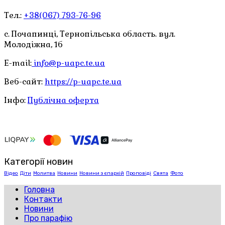
Тел.:
+38(067) 793-76-96
с. Почапинці, Тернопільська область. вул.
Молодіжна, 1б
E-mail:
info@p-uapc.te.ua
Веб-сайт:
https://p-uapc.te.ua
Інфо:
Публічна оферта
Категорії новин
Відео
Діти
Молитва
Новини
Новини з єпархій
Проповіді
Свята
Фото
Головна
Контакти
Новини
Про парафію