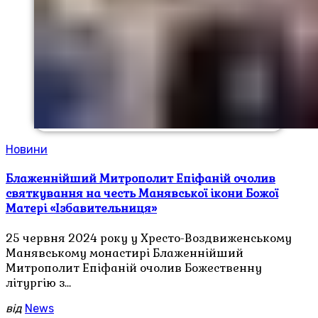
Новини
Блаженнійший Митрополит Епіфаній очолив
святкування на честь Манявської ікони Божої
Матері «Ізбавительниця»
25 червня 2024 року у Хресто-Воздвиженському
Манявському монастирі Блаженнійший
Митрополит Епіфаній очолив Божественну
літургію з…
від
News