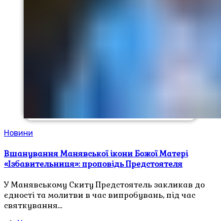
Новини
Вшанування Манявської ікони Божої Матері
«Ізбавительниця»: проповідь Предстоятеля
У Манявському Скиту Предстоятель закликав до
єдності та молитви в час випробувань, під час
святкування…