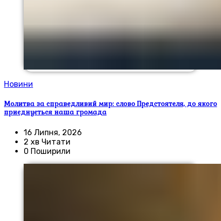
Новини
Молитва за справедливий мир: слово Предстоятеля, до якого
приєднується наша громада
16 Липня, 2026
2 хв Читати
0 Поширили