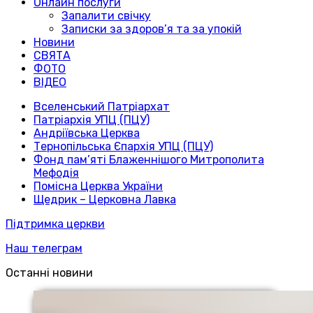
Онлайн послуги
Запалити свічку
Записки за здоров’я та за упокій
Новини
СВЯТА
ФОТО
ВІДЕО
Вселенський Патріархат
Патріархія УПЦ (ПЦУ)
Андріївська Церква
Тернопільська Єпархія УПЦ (ПЦУ)
Фонд пам’яті Блаженнішого Митрополита
Мефодія
Помісна Церква України
Щедрик – Церковна Лавка
Підтримка церкви
Наш телеграм
Останні новини