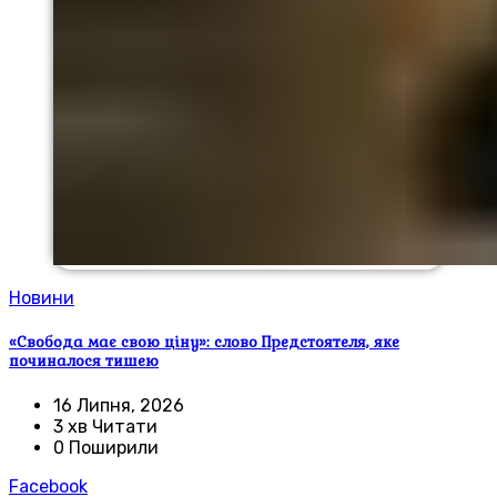
Новини
«Свобода має свою ціну»: слово Предстоятеля, яке
починалося тишею
16 Липня, 2026
3 хв Читати
0 Поширили
Facebook