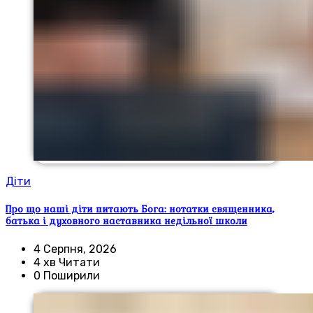
Діти
Про що наші діти питають Бога: нотатки священника,
батька і духовного наставника недільної школи
4 Серпня, 2026
4 хв Читати
0 Поширили