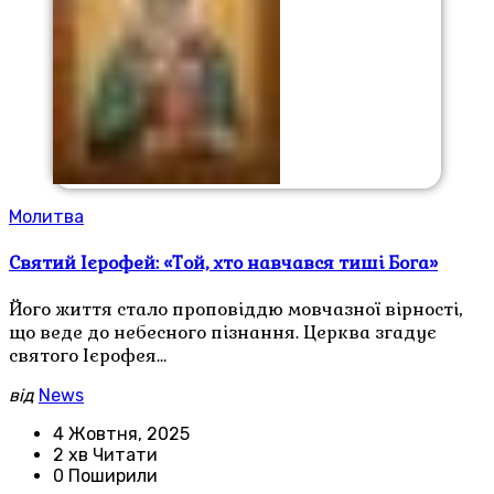
Молитва
Святий Ієрофей: «Той, хто навчався тиші Бога»
Його життя стало проповіддю мовчазної вірності,
що веде до небесного пізнання. Церква згадує
святого Ієрофея…
від
News
4 Жовтня, 2025
2 хв Читати
0 Поширили