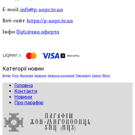
E-mail:
info@p-uapc.te.ua
Веб-сайт:
https://p-uapc.te.ua
Інфо:
Публічна оферта
Категорії новин
Відео
Діти
Молитва
Новини
Новини з єпархій
Проповіді
Свята
Фото
Головна
Контакти
Новини
Про парафію