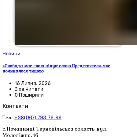
Новини
«Свобода має свою ціну»: слово Предстоятеля, яке
починалося тишею
16 Липня, 2026
3 хв Читати
0 Поширили
Контакти
Тел.:
+38(067) 793-76-96
с. Почапинці, Тернопільська область. вул.
Молодіжна, 1б