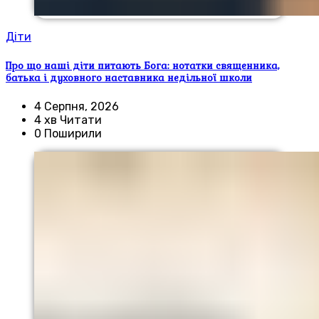
Діти
Про що наші діти питають Бога: нотатки священника,
батька і духовного наставника недільної школи
4 Серпня, 2026
4 хв Читати
0 Поширили