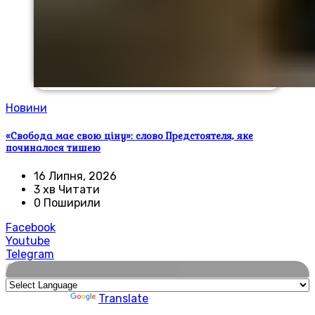
Новини
«Свобода має свою ціну»: слово Предстоятеля, яке
починалося тишею
16 Липня, 2026
3 хв Читати
0 Поширили
Facebook
Youtube
Telegram
🌍
Powered by
Translate