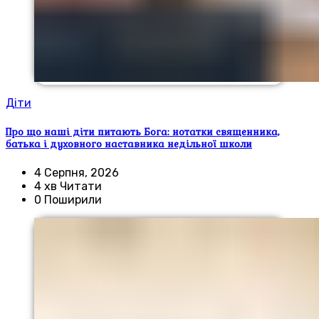
Діти
Про що наші діти питають Бога: нотатки священника,
батька і духовного наставника недільної школи
4 Серпня, 2026
4 хв Читати
0 Поширили