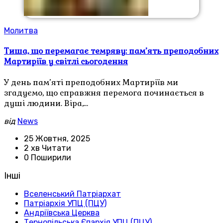
Молитва
Тиша, що перемагає темряву: пам’ять преподобних
Мартиріїв у світлі сьогодення
У день пам’яті преподобних Мартиріїв ми
згадуємо, що справжня перемога починається в
душі людини. Віра,…
від
News
25 Жовтня, 2025
2 хв Читати
0 Поширили
Інші
Вселенський Патріархат
Патріархія УПЦ (ПЦУ)
Андріївська Церква
Тернопільська Єпархія УПЦ (ПЦУ)