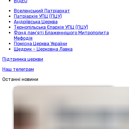
ВІДЕО
Вселенський Патріархат
Патріархія УПЦ (ПЦУ)
Андріївська Церква
Тернопільська Єпархія УПЦ (ПЦУ)
Фонд пам’яті Блаженнішого Митрополита
Мефодія
Помісна Церква України
Щедрик – Церковна Лавка
Підтримка церкви
Наш телеграм
Останні новини