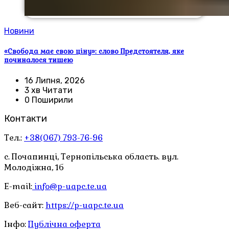
Новини
«Свобода має свою ціну»: слово Предстоятеля, яке
починалося тишею
16 Липня, 2026
3 хв Читати
0 Поширили
Контакти
Тел.:
+38(067) 793-76-96
с. Почапинці, Тернопільська область. вул.
Молодіжна, 1б
E-mail:
info@p-uapc.te.ua
Веб-сайт:
https://p-uapc.te.ua
Інфо:
Публічна оферта