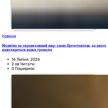
Новини
Молитва за справедливий мир: слово Предстоятеля, до якого
приєднується наша громада
16 Липня, 2026
2 хв Читати
0 Поширили