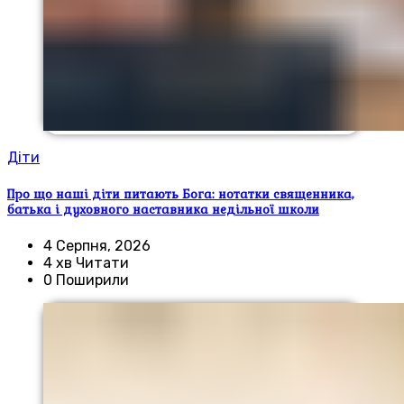
Діти
Про що наші діти питають Бога: нотатки священника,
батька і духовного наставника недільної школи
4 Серпня, 2026
4 хв Читати
0 Поширили