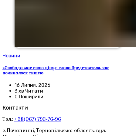
Новини
«Свобода має свою ціну»: слово Предстоятеля, яке
починалося тишею
16 Липня, 2026
3 хв Читати
0 Поширили
Контакти
Тел.:
+38(067) 793-76-96
с. Почапинці, Тернопільська область. вул.