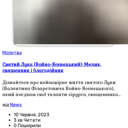
Молитва
Святий Лука (Войно-Ясенецький): Медик,
священник і благодійник
Дізнайтеся про неймовірне життя святого Луки
(Валентина Філаретовича Войно-Ясенецького),
який поєднав свої таланти хірурга, священника…
від
News
10 Червня, 2023
3 хв Читати
0 Поширили