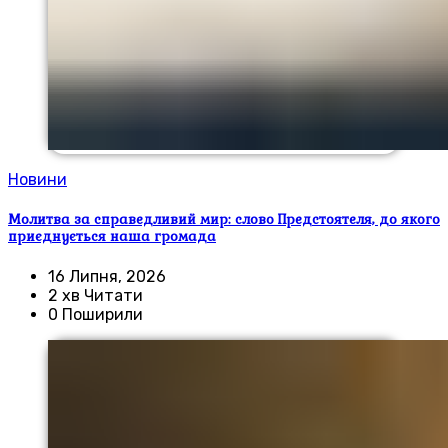
Новини
Молитва за справедливий мир: слово Предстоятеля, до якого
приєднується наша громада
16 Липня, 2026
2 хв Читати
0 Поширили