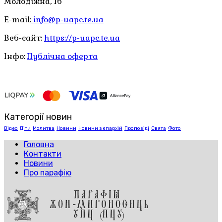
Молодіжна, 1б
E-mail:
info@p-uapc.te.ua
Веб-сайт:
https://p-uapc.te.ua
Інфо:
Публічна оферта
Категорії новин
Відео
Діти
Молитва
Новини
Новини з єпархій
Проповіді
Свята
Фото
Головна
Контакти
Новини
Про парафію