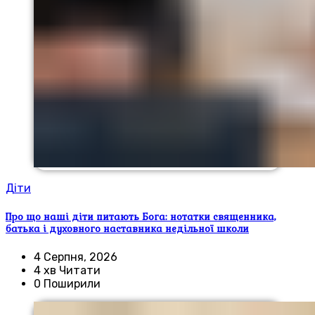
Діти
Про що наші діти питають Бога: нотатки священника,
батька і духовного наставника недільної школи
4 Серпня, 2026
4 хв Читати
0 Поширили