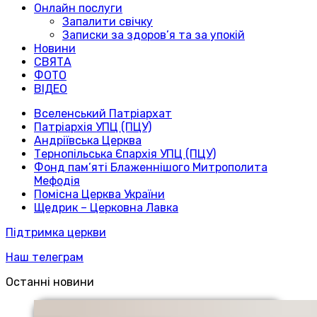
Онлайн послуги
Запалити свічку
Записки за здоров’я та за упокій
Новини
СВЯТА
ФОТО
ВІДЕО
Вселенський Патріархат
Патріархія УПЦ (ПЦУ)
Андріївська Церква
Тернопільська Єпархія УПЦ (ПЦУ)
Фонд пам’яті Блаженнішого Митрополита
Мефодія
Помісна Церква України
Щедрик – Церковна Лавка
Підтримка церкви
Наш телеграм
Останні новини