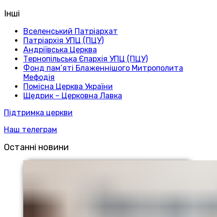
Інші
Вселенський Патріархат
Патріархія УПЦ (ПЦУ)
Андріївська Церква
Тернопільська Єпархія УПЦ (ПЦУ)
Фонд пам’яті Блаженнішого Митрополита
Мефодія
Помісна Церква України
Щедрик – Церковна Лавка
Підтримка церкви
Наш телеграм
Останні новини