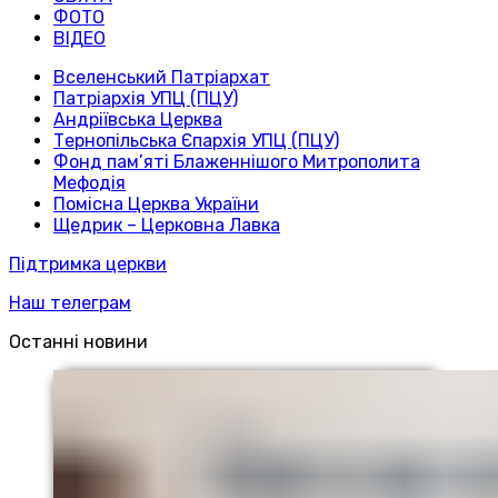
ФОТО
ВІДЕО
Вселенський Патріархат
Патріархія УПЦ (ПЦУ)
Андріївська Церква
Тернопільська Єпархія УПЦ (ПЦУ)
Фонд пам’яті Блаженнішого Митрополита
Мефодія
Помісна Церква України
Щедрик – Церковна Лавка
Підтримка церкви
Наш телеграм
Останні новини