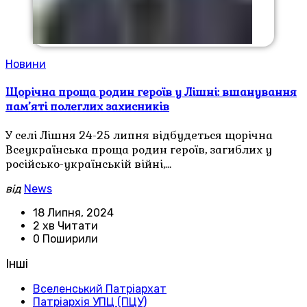
Новини
Щорічна проща родин героїв у Лішні: вшанування
пам’яті полеглих захисників
У селі Лішня 24-25 липня відбудеться щорічна
Всеукраїнська проща родин героїв, загиблих у
російсько-українській війні,…
від
News
18 Липня, 2024
2 хв Читати
0 Поширили
Інші
Вселенський Патріархат
Патріархія УПЦ (ПЦУ)