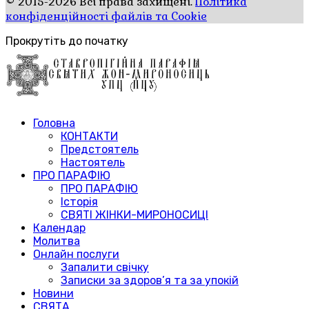
© 2015-2026 Всі права захищені.
Політика
конфіденційності файлів та Cookie
Прокрутіть до початку
Головна
КОНТАКТИ
Предстоятель
Настоятель
ПРО ПАРАФІЮ
ПРО ПАРАФІЮ
Історія
СВЯТІ ЖІНКИ-МИРОНОСИЦІ
Календар
Молитва
Онлайн послуги
Запалити свічку
Записки за здоров’я та за упокій
Новини
СВЯТА