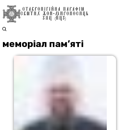
меморіал пам’яті