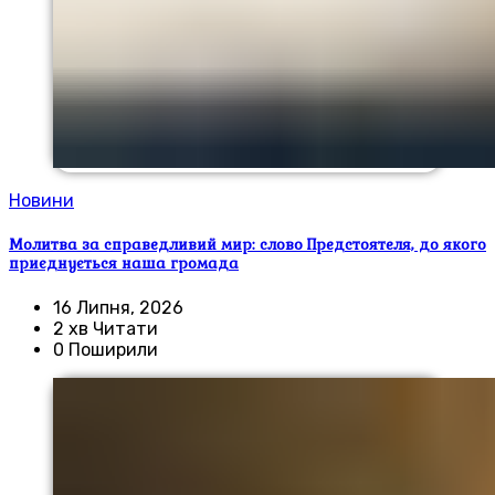
Новини
Молитва за справедливий мир: слово Предстоятеля, до якого
приєднується наша громада
16 Липня, 2026
2 хв Читати
0 Поширили