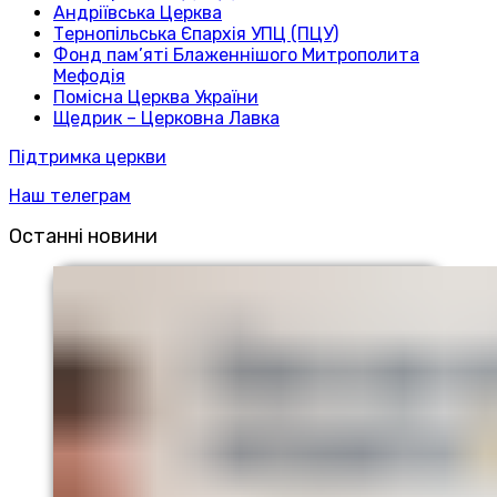
Андріївська Церква
Тернопільська Єпархія УПЦ (ПЦУ)
Фонд пам’яті Блаженнішого Митрополита
Мефодія
Помісна Церква України
Щедрик – Церковна Лавка
Підтримка церкви
Наш телеграм
Останні новини