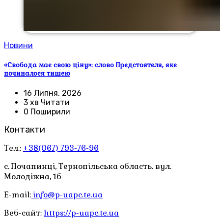
Новини
«Свобода має свою ціну»: слово Предстоятеля, яке
починалося тишею
16 Липня, 2026
3 хв Читати
0 Поширили
Контакти
Тел.:
+38(067) 793-76-96
с. Почапинці, Тернопільська область. вул.
Молодіжна, 1б
E-mail:
info@p-uapc.te.ua
Веб-сайт:
https://p-uapc.te.ua