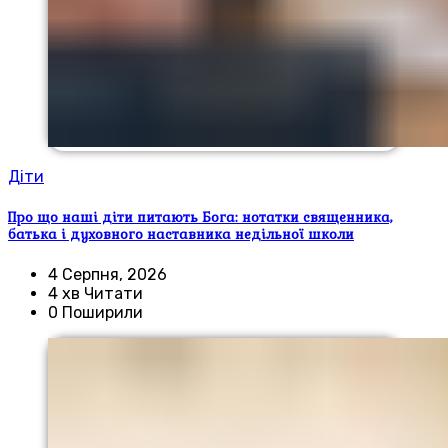
Діти
Про що наші діти питають Бога: нотатки священника,
батька і духовного наставника недільної школи
4 Серпня, 2026
4 хв Читати
0 Поширили