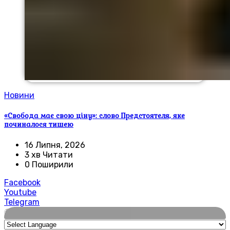
Новини
«Свобода має свою ціну»: слово Предстоятеля, яке
починалося тишею
16 Липня, 2026
3 хв Читати
0 Поширили
Facebook
Youtube
Telegram
🌍