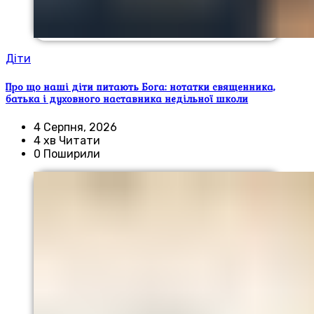
Діти
Про що наші діти питають Бога: нотатки священника,
батька і духовного наставника недільної школи
4 Серпня, 2026
4 хв Читати
0 Поширили