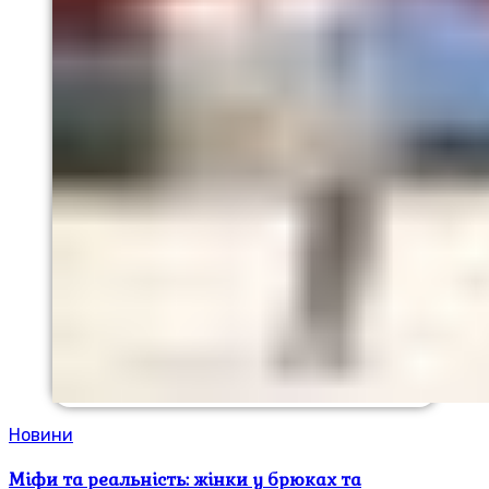
Новини
Міфи та реальність: жінки у брюках та