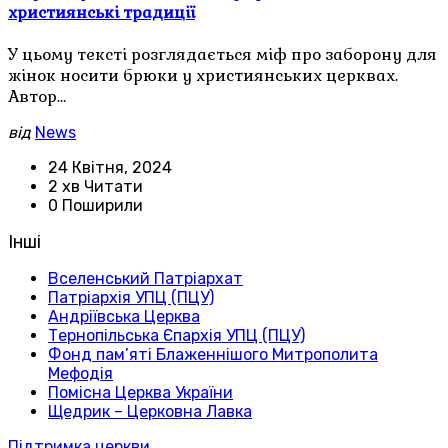
християнські традиції
У цьому тексті розглядається міф про заборону для
жінок носити брюки у християнських церквах.
Автор…
від
News
24 Квітня, 2024
2 хв Читати
0 Поширили
Інші
Вселенський Патріархат
Патріархія УПЦ (ПЦУ)
Андріївська Церква
Тернопільська Єпархія УПЦ (ПЦУ)
Фонд пам’яті Блаженнішого Митрополита
Мефодія
Помісна Церква України
Щедрик – Церковна Лавка
Підтримка церкви