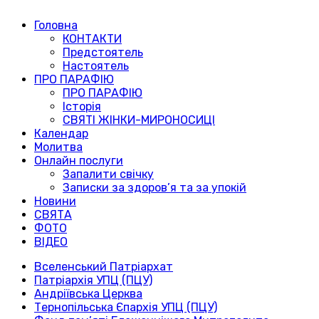
Головна
КОНТАКТИ
Предстоятель
Настоятель
ПРО ПАРАФІЮ
ПРО ПАРАФІЮ
Історія
СВЯТІ ЖІНКИ-МИРОНОСИЦІ
Календар
Молитва
Онлайн послуги
Запалити свічку
Записки за здоров’я та за упокій
Новини
СВЯТА
ФОТО
ВІДЕО
Вселенський Патріархат
Патріархія УПЦ (ПЦУ)
Андріївська Церква
Тернопільська Єпархія УПЦ (ПЦУ)