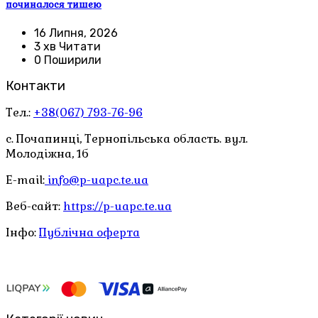
починалося тишею
16 Липня, 2026
3 хв Читати
0 Поширили
Контакти
Тел.:
+38(067) 793-76-96
с. Почапинці, Тернопільська область. вул.
Молодіжна, 1б
E-mail:
info@p-uapc.te.ua
Веб-сайт:
https://p-uapc.te.ua
Інфо:
Публічна оферта