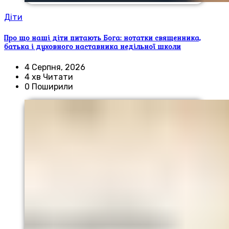
Діти
Про що наші діти питають Бога: нотатки священника,
батька і духовного наставника недільної школи
4 Серпня, 2026
4 хв Читати
0 Поширили