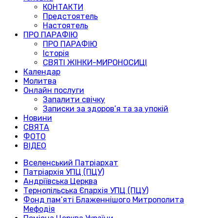
КОНТАКТИ
Предстоятель
Настоятель
ПРО ПАРАФІЮ
ПРО ПАРАФІЮ
Історія
СВЯТІ ЖІНКИ-МИРОНОСИЦІ
Календар
Молитва
Онлайн послуги
Запалити свічку
Записки за здоров’я та за упокій
Новини
СВЯТА
ФОТО
ВІДЕО
Вселенський Патріархат
Патріархія УПЦ (ПЦУ)
Андріївська Церква
Тернопільська Єпархія УПЦ (ПЦУ)
Фонд пам’яті Блаженнішого Митрополита
Мефодія