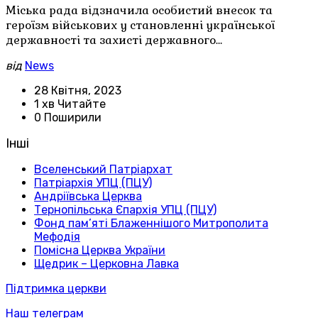
Міська рада відзначила особистий внесок та
героїзм військових у становленні української
державності та захисті державного…
від
News
28 Квітня, 2023
1 хв Читайте
0 Поширили
Інші
Вселенський Патріархат
Патріархія УПЦ (ПЦУ)
Андріївська Церква
Тернопільська Єпархія УПЦ (ПЦУ)
Фонд пам’яті Блаженнішого Митрополита
Мефодія
Помісна Церква України
Щедрик – Церковна Лавка
Підтримка церкви
Наш телеграм