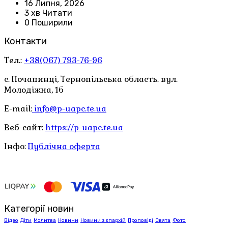
16 Липня, 2026
3 хв Читати
0 Поширили
Контакти
Тел.:
+38(067) 793-76-96
с. Почапинці, Тернопільська область. вул.
Молодіжна, 1б
E-mail:
info@p-uapc.te.ua
Веб-сайт:
https://p-uapc.te.ua
Інфо:
Публічна оферта
Категорії новин
Відео
Діти
Молитва
Новини
Новини з єпархій
Проповіді
Свята
Фото