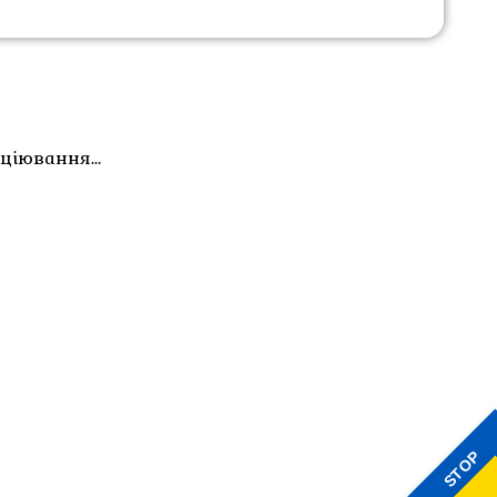
анціювання…
STOP