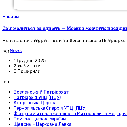
Новини
Світ молиться за єдність — Москва мовчить: наслідки
На спільній літургії Папи та Вселенського Патріарх
від
News
1 Грудня, 2025
2 хв Читати
0 Поширили
Інші
Вселенський Патріархат
Патріархія УПЦ (ПЦУ)
Андріївська Церква
Тернопільська Єпархія УПЦ (ПЦУ)
Фонд пам’яті Блаженнішого Митрополита Мефодія
Помісна Церква України
Щедрик – Церковна Лавка