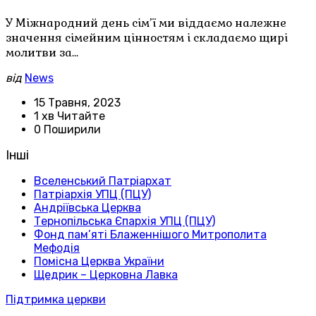
У Міжнародний день сім’ї ми віддаємо належне
значення сімейним цінностям і складаємо щирі
молитви за…
від
News
15 Травня, 2023
1 хв Читайте
0 Поширили
Інші
Вселенський Патріархат
Патріархія УПЦ (ПЦУ)
Андріївська Церква
Тернопільська Єпархія УПЦ (ПЦУ)
Фонд пам’яті Блаженнішого Митрополита
Мефодія
Помісна Церква України
Щедрик – Церковна Лавка
Підтримка церкви