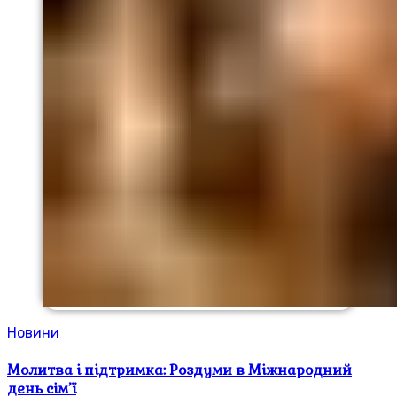
Новини
Молитва і підтримка: Роздуми в Міжнародний
день сім’ї