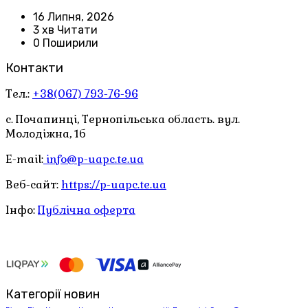
16 Липня, 2026
3 хв Читати
0 Поширили
Контакти
Тел.:
+38(067) 793-76-96
с. Почапинці, Тернопільська область. вул.
Молодіжна, 1б
E-mail:
info@p-uapc.te.ua
Веб-сайт:
https://p-uapc.te.ua
Інфо:
Публічна оферта
Категорії новин