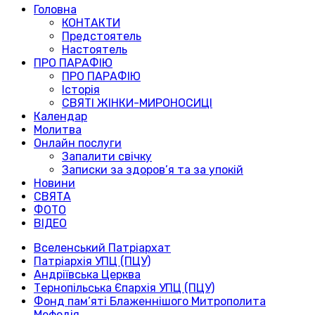
Головна
КОНТАКТИ
Предстоятель
Настоятель
ПРО ПАРАФІЮ
ПРО ПАРАФІЮ
Історія
СВЯТІ ЖІНКИ-МИРОНОСИЦІ
Календар
Молитва
Онлайн послуги
Запалити свічку
Записки за здоров’я та за упокій
Новини
СВЯТА
ФОТО
ВІДЕО
Вселенський Патріархат
Патріархія УПЦ (ПЦУ)
Андріївська Церква
Тернопільська Єпархія УПЦ (ПЦУ)
Фонд пам’яті Блаженнішого Митрополита
Мефодія