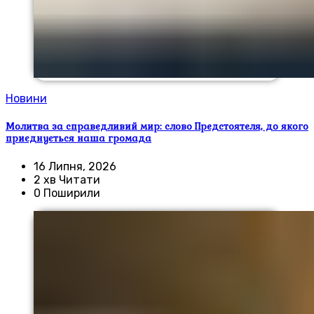
Новини
Молитва за справедливий мир: слово Предстоятеля, до якого
приєднується наша громада
16 Липня, 2026
2 хв Читати
0 Поширили