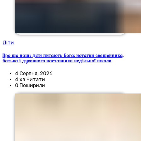
Діти
Про що наші діти питають Бога: нотатки священника,
батька і духовного наставника недільної школи
4 Серпня, 2026
4 хв Читати
0 Поширили