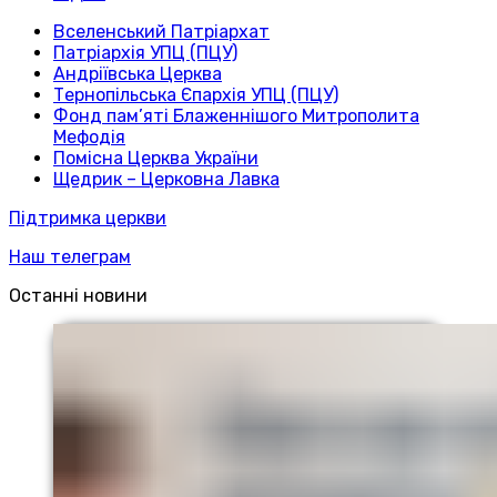
Вселенський Патріархат
Патріархія УПЦ (ПЦУ)
Андріївська Церква
Тернопільська Єпархія УПЦ (ПЦУ)
Фонд пам’яті Блаженнішого Митрополита
Мефодія
Помісна Церква України
Щедрик – Церковна Лавка
Підтримка церкви
Наш телеграм
Останні новини