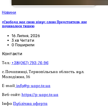
Новини
«Свобода має свою ціну»: слово Предстоятеля, яке
починалося тишею
16 Липня, 2026
3 хв Читати
0 Поширили
Контакти
Тел.:
+38(067) 793-76-96
с. Почапинці, Тернопільська область. вул.
Молодіжна, 1б
E-mail:
info@p-uapc.te.ua
Веб-сайт:
https://p-uapc.te.ua
Інфо:
Публічна оферта