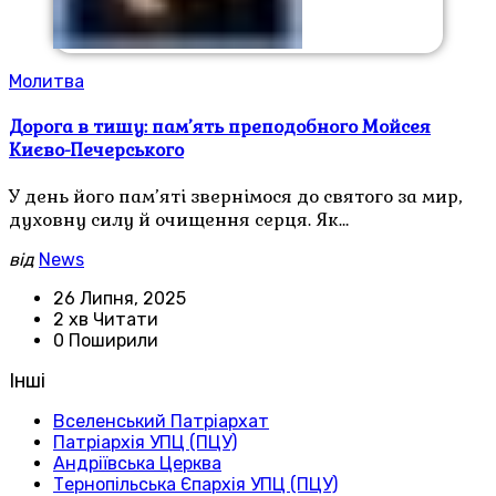
Молитва
Дорога в тишу: пам’ять преподобного Мойсея
Києво-Печерського
У день його пам’яті звернімося до святого за мир,
духовну силу й очищення серця. Як…
від
News
26 Липня, 2025
2 хв Читати
0 Поширили
Інші
Вселенський Патріархат
Патріархія УПЦ (ПЦУ)
Андріївська Церква
Тернопільська Єпархія УПЦ (ПЦУ)