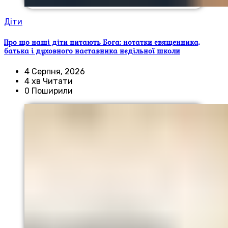
Діти
Про що наші діти питають Бога: нотатки священника,
батька і духовного наставника недільної школи
4 Серпня, 2026
4 хв Читати
0 Поширили