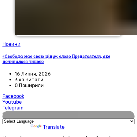
Новини
«Свобода має свою ціну»: слово Предстоятеля, яке
починалося тишею
16 Липня, 2026
3 хв Читати
0 Поширили
Facebook
Youtube
Telegram
🌍
Powered by
Translate