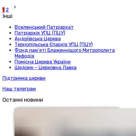
1
2
Інші
Вселенський Патріархат
Патріархія УПЦ (ПЦУ)
Андріївська Церква
Тернопільська Єпархія УПЦ (ПЦУ)
Фонд пам’яті Блаженнішого Митрополита
Мефодія
Помісна Церква України
Щедрик – Церковна Лавка
Підтримка церкви
Наш телеграм
Останні новини