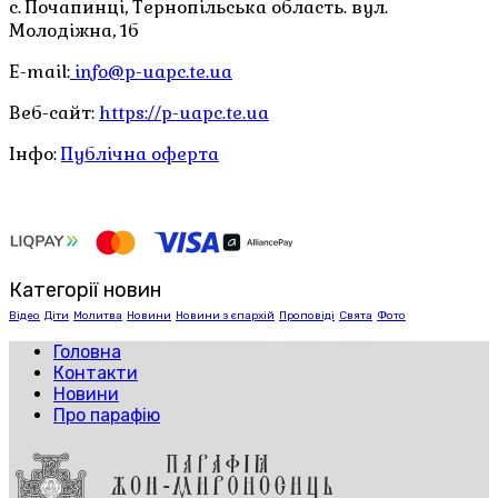
с. Почапинці, Тернопільська область. вул.
Молодіжна, 1б
E-mail:
info@p-uapc.te.ua
Веб-сайт:
https://p-uapc.te.ua
Інфо:
Публічна оферта
Категорії новин
Відео
Діти
Молитва
Новини
Новини з єпархій
Проповіді
Свята
Фото
Головна
Контакти
Новини
Про парафію