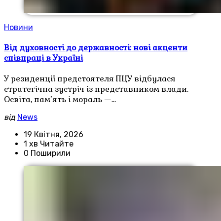
Новини
Від духовності до державності: нові акценти
співпраці в Україні
У резиденції предстоятеля ПЦУ відбулася
стратегічна зустріч із представником влади.
Освіта, пам’ять і мораль —…
від
News
19 Квітня, 2026
1 хв Читайте
0 Поширили