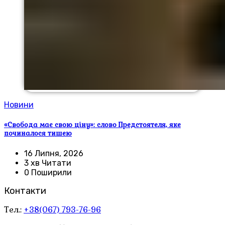
Новини
«Свобода має свою ціну»: слово Предстоятеля, яке
починалося тишею
16 Липня, 2026
3 хв Читати
0 Поширили
Контакти
Тел.:
+38(067) 793-76-96