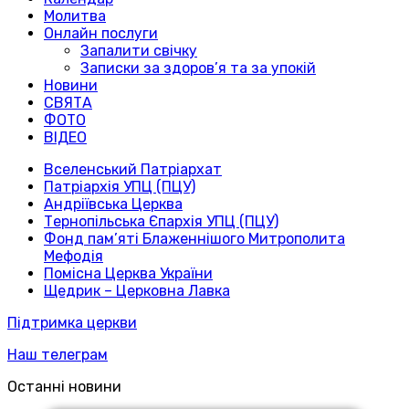
Молитва
Онлайн послуги
Запалити свічку
Записки за здоров’я та за упокій
Новини
СВЯТА
ФОТО
ВІДЕО
Вселенський Патріархат
Патріархія УПЦ (ПЦУ)
Андріївська Церква
Тернопільська Єпархія УПЦ (ПЦУ)
Фонд пам’яті Блаженнішого Митрополита
Мефодія
Помісна Церква України
Щедрик – Церковна Лавка
Підтримка церкви
Наш телеграм
Останні новини