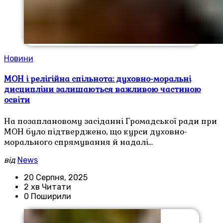
Новини
МОН і релігійна спільнота: духовно-моральні
дисципліни залишаються важливою частиною
освіти
На позаплановому засіданні Громадської ради при
МОН було підтверджено, що курси духовно-
морального спрямування й надалі…
від
News
20 Серпня, 2025
2 хв Читати
0 Поширили