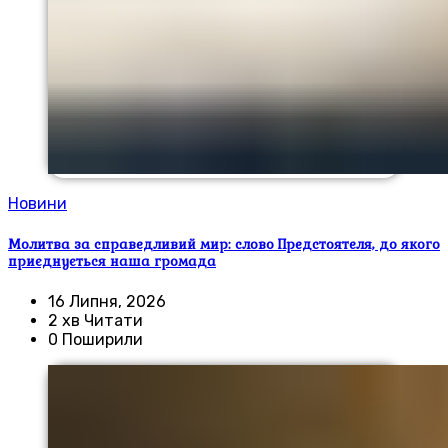
Новини
Молитва за справедливий мир: слово Предстоятеля, до якого
приєднується наша громада
16 Липня, 2026
2 хв Читати
0 Поширили