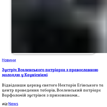
Новини
Зустріч Вселенського патріарха з православною
молоддю у Каунісніемі
Відвідавши церкву святого Нектарія Егінського та
центр проведення таборів, Вселенський патріарх
Варфоломій зустрівся з прихожанами…
від
News