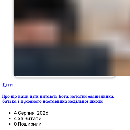
Діти
Про що наші діти питають Бога: нотатки священника,
батька і духовного наставника недільної школи
4 Серпня, 2026
4 хв Читати
0 Поширили