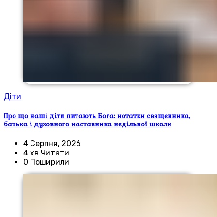
Діти
Про що наші діти питають Бога: нотатки священника,
батька і духовного наставника недільної школи
4 Серпня, 2026
4 хв Читати
0 Поширили