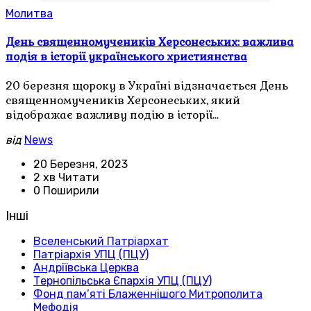
Молитва
День священномучеників Херсонеських: важлива
подія в історії українського християнства
20 березня щороку в Україні відзначається День
священномучеників Херсонеських, який
відображає важливу подію в історії…
від
News
20 Березня, 2023
2 хв Читати
0 Поширили
Інші
Вселенський Патріархат
Патріархія УПЦ (ПЦУ)
Андріївська Церква
Тернопільська Єпархія УПЦ (ПЦУ)
Фонд пам’яті Блаженнішого Митрополита
Мефодія