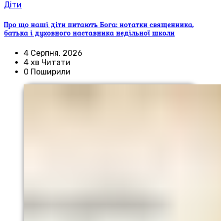
Діти
Про що наші діти питають Бога: нотатки священника,
батька і духовного наставника недільної школи
4 Серпня, 2026
4 хв Читати
0 Поширили