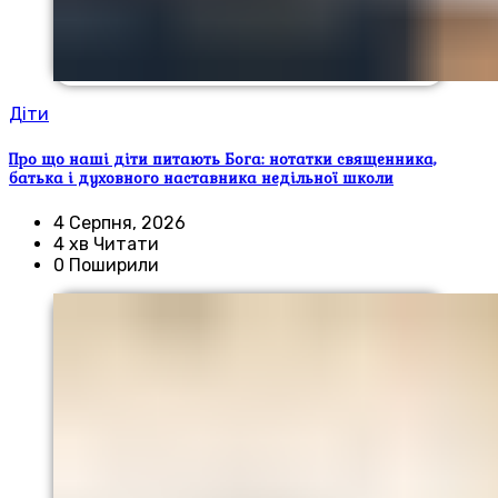
Діти
Про що наші діти питають Бога: нотатки священника,
батька і духовного наставника недільної школи
4 Серпня, 2026
4 хв Читати
0 Поширили