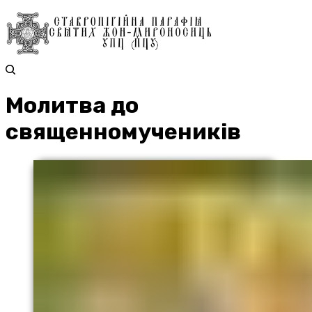
Молитва до
священномучеників