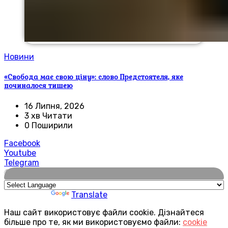
Новини
«Свобода має свою ціну»: слово Предстоятеля, яке
починалося тишею
16 Липня, 2026
3 хв Читати
0 Поширили
Facebook
Youtube
Telegram
🌍
Powered by
Translate
Наш сайт використовує файли cookie. Дізнайтеся
більше про те, як ми використовуємо файли:
cookie