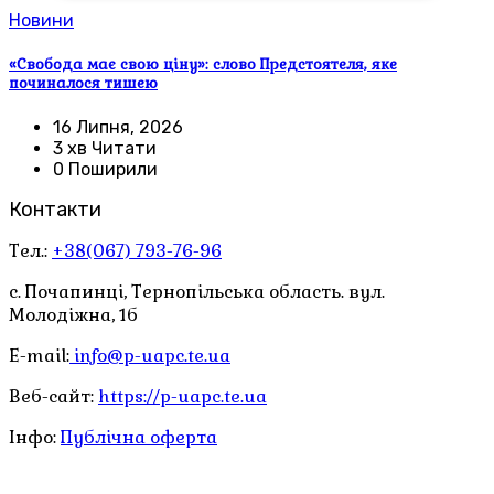
Новини
«Свобода має свою ціну»: слово Предстоятеля, яке
починалося тишею
16 Липня, 2026
3 хв Читати
0 Поширили
Контакти
Тел.:
+38(067) 793-76-96
с. Почапинці, Тернопільська область. вул.
Молодіжна, 1б
E-mail:
info@p-uapc.te.ua
Веб-сайт:
https://p-uapc.te.ua
Інфо:
Публічна оферта