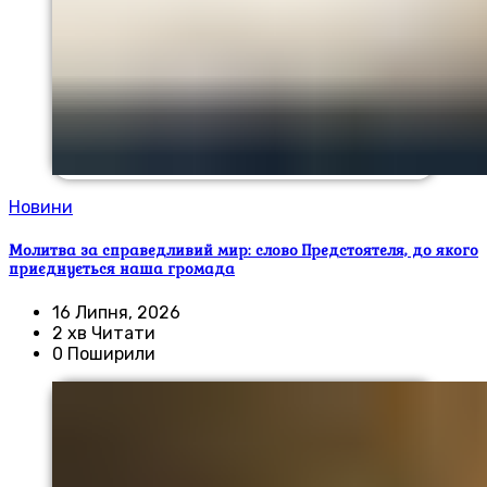
Новини
Молитва за справедливий мир: слово Предстоятеля, до якого
приєднується наша громада
16 Липня, 2026
2 хв Читати
0 Поширили