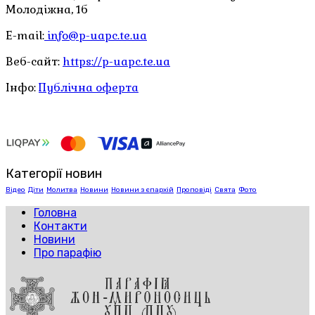
Молодіжна, 1б
E-mail:
info@p-uapc.te.ua
Веб-сайт:
https://p-uapc.te.ua
Інфо:
Публічна оферта
Категорії новин
Відео
Діти
Молитва
Новини
Новини з єпархій
Проповіді
Свята
Фото
Головна
Контакти
Новини
Про парафію