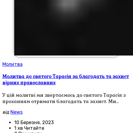
Молитва
Молитва до святого Тарасія за благодать та захист
вірних православних
У цій молитві ми звертаємось до святого Тарасія з
проханням отримати благодать та захист. Ми…
від
News
10 Березня, 2023
1 хв Читайте