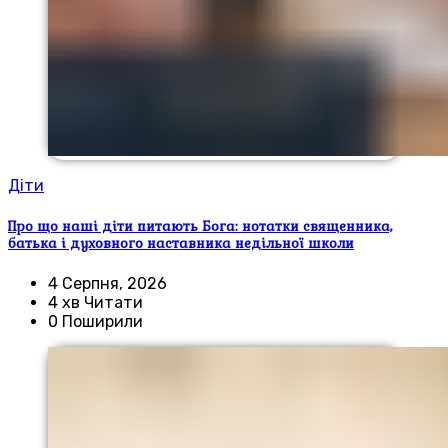
Діти
Про що наші діти питають Бога: нотатки священника,
батька і духовного наставника недільної школи
4 Серпня, 2026
4 хв Читати
0 Поширили