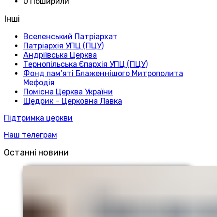
0 Поширили
Інші
Вселенський Патріархат
Патріархія УПЦ (ПЦУ)
Андріївська Церква
Тернопільська Єпархія УПЦ (ПЦУ)
Фонд пам’яті Блаженнішого Митрополита
Мефодія
Помісна Церква України
Щедрик – Церковна Лавка
Підтримка церкви
Наш телеграм
Останні новини