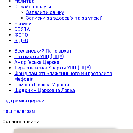
Молитва
Онлайн послуги
Запалити свічку
Записки за здоров’я та за упокій
Новини
СВЯТА
ФОТО
ВІДЕО
Вселенський Патріархат
Патріархія УПЦ (ПЦУ)
Андріївська Церква
Тернопільська Єпархія УПЦ (ПЦУ)
Фонд пам’яті Блаженнішого Митрополита
Мефодія
Помісна Церква України
Щедрик – Церковна Лавка
Підтримка церкви
Наш телеграм
Останні новини