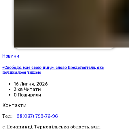
Новини
«Свобода має свою ціну»: слово Предстоятеля, яке
починалося тишею
16 Липня, 2026
3 хв Читати
0 Поширили
Контакти
Тел.:
+38(067) 793-76-96
с. Почапинці, Тернопільська область. вул.