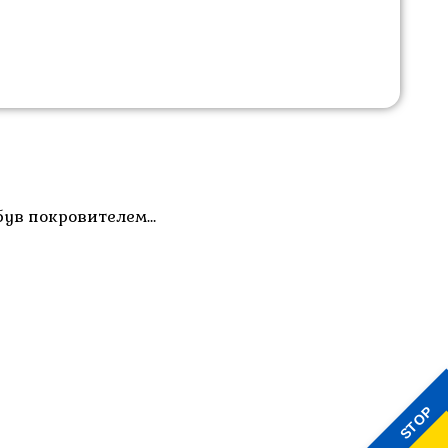
 був покровителем…
STOP