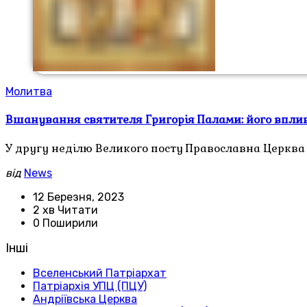
Молитва
Вшанування святителя Григорія Палами: його впли
У другу неділю Великого посту Православна Церква
від
News
12 Березня, 2023
2 хв Читати
0 Поширили
Інші
Вселенський Патріархат
Патріархія УПЦ (ПЦУ)
Андріївська Церква