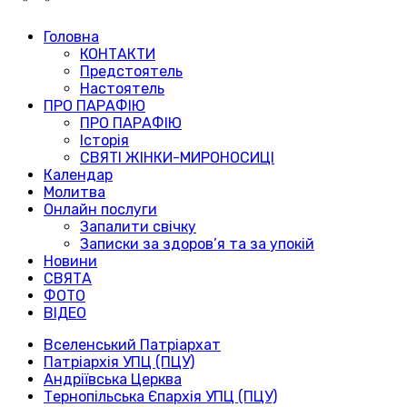
Головна
КОНТАКТИ
Предстоятель
Настоятель
ПРО ПАРАФІЮ
ПРО ПАРАФІЮ
Історія
СВЯТІ ЖІНКИ-МИРОНОСИЦІ
Календар
Молитва
Онлайн послуги
Запалити свічку
Записки за здоров’я та за упокій
Новини
СВЯТА
ФОТО
ВІДЕО
Вселенський Патріархат
Патріархія УПЦ (ПЦУ)
Андріївська Церква
Тернопільська Єпархія УПЦ (ПЦУ)