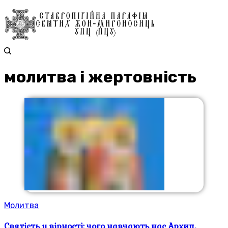
молитва і жертовність
Молитва
Святість у вірності: чого навчають нас Архип,