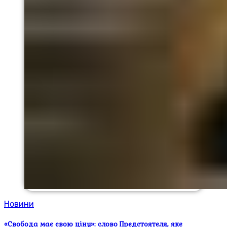
Новини
«Свобода має свою ціну»: слово Предстоятеля, яке