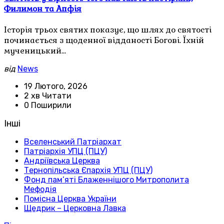
Филимон та Апфія
Історія трьох святих показує, що шлях до святості
починається з щоденної відданості Богові. Їхній
мученицький…
від
News
19 Лютого, 2026
2 хв Читати
0 Поширили
Інші
Вселенський Патріархат
Патріархія УПЦ (ПЦУ)
Андріївська Церква
Тернопільська Єпархія УПЦ (ПЦУ)
Фонд пам’яті Блаженнішого Митрополита
Мефодія
Помісна Церква України
Щедрик – Церковна Лавка