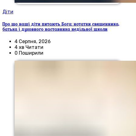
Діти
Про що наші діти питають Бога: нотатки священника,
батька і духовного наставника недільної школи
4 Серпня, 2026
4 хв Читати
0 Поширили