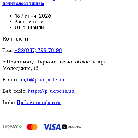
починалося тишею
16 Липня, 2026
3 хв Читати
0 Поширили
Контакти
Тел.:
+38(067) 793-76-96
с. Почапинці, Тернопільська область. вул.
Молодіжна, 1б
E-mail:
info@p-uapc.te.ua
Веб-сайт:
https://p-uapc.te.ua
Інфо:
Публічна оферта