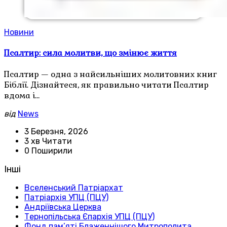
Новини
Псалтир: сила молитви, що змінює життя
Псалтир — одна з найсильніших молитовних книг
Біблії. Дізнайтеся, як правильно читати Псалтир
вдома і…
від
News
3 Березня, 2026
3 хв Читати
0 Поширили
Інші
Вселенський Патріархат
Патріархія УПЦ (ПЦУ)
Андріївська Церква
Тернопільська Єпархія УПЦ (ПЦУ)
Фонд пам’яті Блаженнішого Митрополита