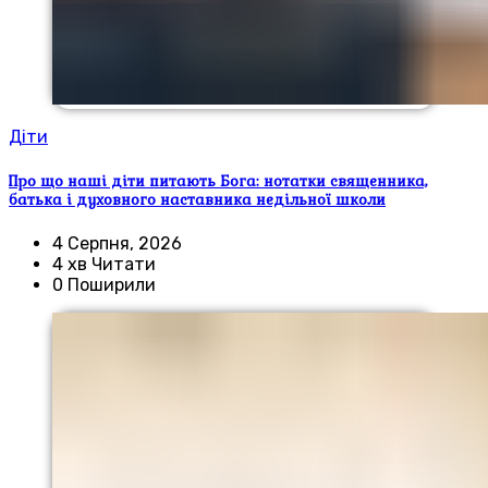
Діти
Про що наші діти питають Бога: нотатки священника,
батька і духовного наставника недільної школи
4 Серпня, 2026
4 хв Читати
0 Поширили