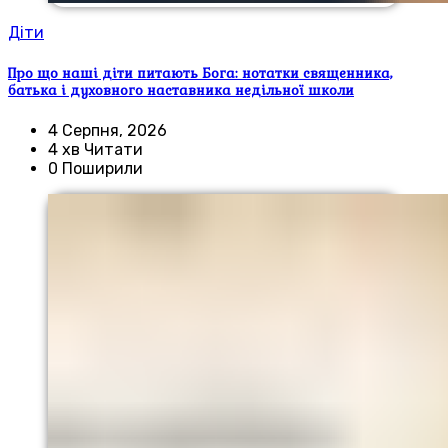
Діти
Про що наші діти питають Бога: нотатки священника,
батька і духовного наставника недільної школи
4 Серпня, 2026
4 хв Читати
0 Поширили