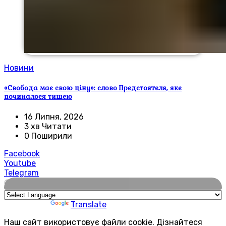
Новини
«Свобода має свою ціну»: слово Предстоятеля, яке
починалося тишею
16 Липня, 2026
3 хв Читати
0 Поширили
Facebook
Youtube
Telegram
🌍
Powered by
Translate
Наш сайт використовує файли cookie. Дізнайтеся