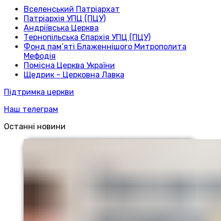
Вселенський Патріархат
Патріархія УПЦ (ПЦУ)
Андріївська Церква
Тернопільська Єпархія УПЦ (ПЦУ)
Фонд пам’яті Блаженнішого Митрополита
Мефодія
Помісна Церква України
Щедрик – Церковна Лавка
Підтримка церкви
Наш телеграм
Останні новини