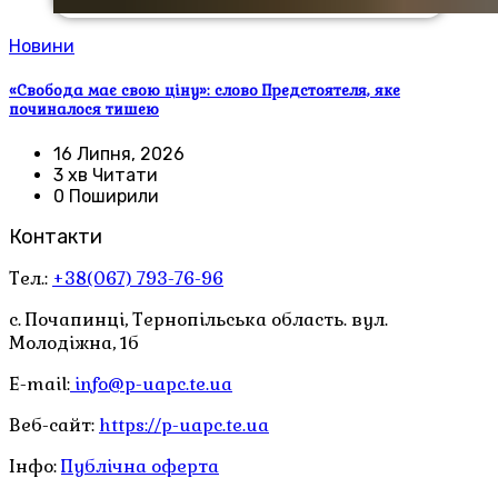
Новини
«Свобода має свою ціну»: слово Предстоятеля, яке
починалося тишею
16 Липня, 2026
3 хв Читати
0 Поширили
Контакти
Тел.:
+38(067) 793-76-96
с. Почапинці, Тернопільська область. вул.
Молодіжна, 1б
E-mail:
info@p-uapc.te.ua
Веб-сайт:
https://p-uapc.te.ua
Інфо:
Публічна оферта