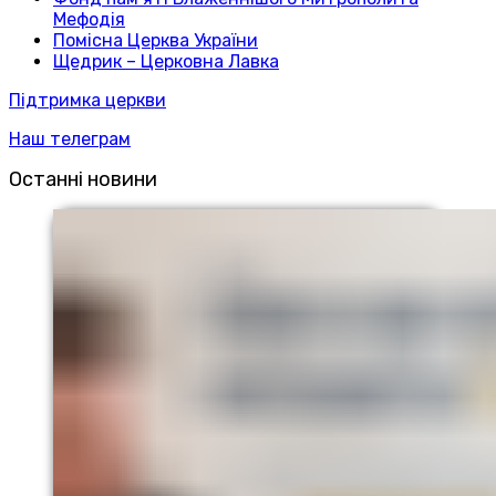
Мефодія
Помісна Церква України
Щедрик – Церковна Лавка
Підтримка церкви
Наш телеграм
Останні новини