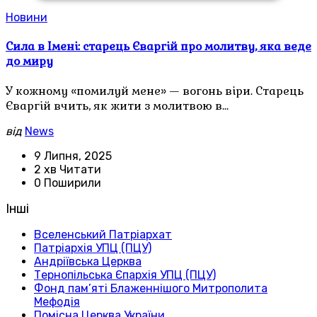
Новини
Сила в Імені: старець Єваргій про молитву, яка веде
до миру
У кожному «помилуй мене» — вогонь віри. Старець
Єваргій вчить, як жити з молитвою в…
від
News
9 Липня, 2025
2 хв Читати
0 Поширили
Інші
Вселенський Патріархат
Патріархія УПЦ (ПЦУ)
Андріївська Церква
Тернопільська Єпархія УПЦ (ПЦУ)
Фонд пам’яті Блаженнішого Митрополита
Мефодія
Помісна Церква України