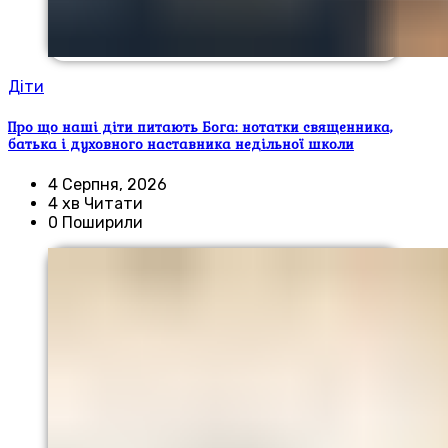
Діти
Про що наші діти питають Бога: нотатки священника,
батька і духовного наставника недільної школи
4 Серпня, 2026
4 хв Читати
0 Поширили