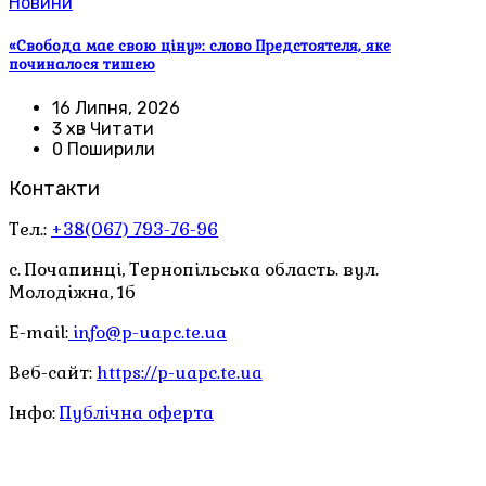
Новини
«Свобода має свою ціну»: слово Предстоятеля, яке
починалося тишею
16 Липня, 2026
3 хв Читати
0 Поширили
Контакти
Тел.:
+38(067) 793-76-96
с. Почапинці, Тернопільська область. вул.
Молодіжна, 1б
E-mail:
info@p-uapc.te.ua
Веб-сайт:
https://p-uapc.te.ua
Інфо:
Публічна оферта