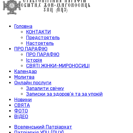
Головна
КОНТАКТИ
Предстоятель
Настоятель
ПРО ПАРАФІЮ
ПРО ПАРАФІЮ
Історія
СВЯТІ ЖІНКИ-МИРОНОСИЦІ
Календар
Молитва
Онлайн послуги
Запалити свічку
Записки за здоров’я та за упокій
Новини
СВЯТА
ФОТО
ВІДЕО
Вселенський Патріархат
Патріархія УПЦ (ПЦУ)