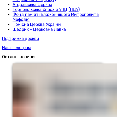
Андріївська Церква
Тернопільська Єпархія УПЦ (ПЦУ)
Фонд пам’яті Блаженнішого Митрополита
Мефодія
Помісна Церква України
Щедрик – Церковна Лавка
Підтримка церкви
Наш телеграм
Останні новини