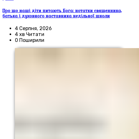
Про що наші діти питають Бога: нотатки священника,
батька і духовного наставника недільної школи
4 Серпня, 2026
4 хв Читати
0 Поширили