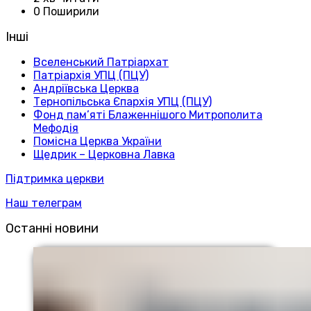
0 Поширили
Інші
Вселенський Патріархат
Патріархія УПЦ (ПЦУ)
Андріївська Церква
Тернопільська Єпархія УПЦ (ПЦУ)
Фонд пам’яті Блаженнішого Митрополита
Мефодія
Помісна Церква України
Щедрик – Церковна Лавка
Підтримка церкви
Наш телеграм
Останні новини