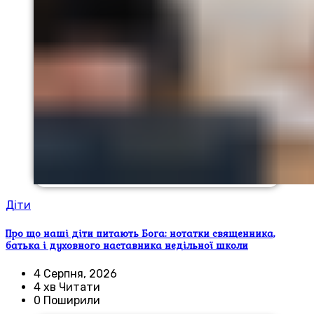
Діти
Про що наші діти питають Бога: нотатки священника,
батька і духовного наставника недільної школи
4 Серпня, 2026
4 хв Читати
0 Поширили