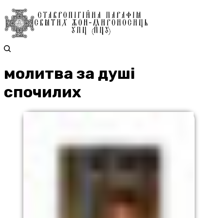
молитва за душі
спочилих