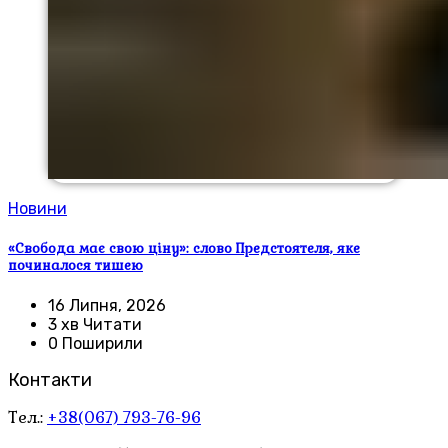
Новини
«Свобода має свою ціну»: слово Предстоятеля, яке
починалося тишею
16 Липня, 2026
3 хв Читати
0 Поширили
Контакти
Тел.:
+38(067) 793-76-96