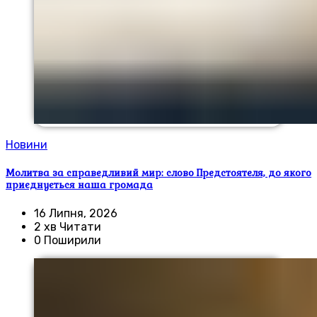
Новини
Молитва за справедливий мир: слово Предстоятеля, до якого
приєднується наша громада
16 Липня, 2026
2 хв Читати
0 Поширили