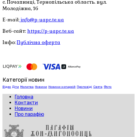
с. Почапинці, Тернопільська область. вул.
Молодіжна, 1б
E-mail:
info@p-uapc.te.ua
Веб-сайт:
https://p-uapc.te.ua
Інфо:
Публічна оферта
Категорії новин
Відео
Діти
Молитва
Новини
Новини з єпархій
Проповіді
Свята
Фото
Головна
Контакти
Новини
Про парафію