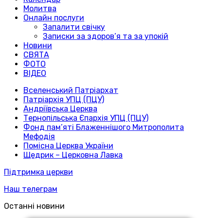
Молитва
Онлайн послуги
Запалити свічку
Записки за здоров’я та за упокій
Новини
СВЯТА
ФОТО
ВІДЕО
Вселенський Патріархат
Патріархія УПЦ (ПЦУ)
Андріївська Церква
Тернопільська Єпархія УПЦ (ПЦУ)
Фонд пам’яті Блаженнішого Митрополита
Мефодія
Помісна Церква України
Щедрик – Церковна Лавка
Підтримка церкви
Наш телеграм
Останні новини