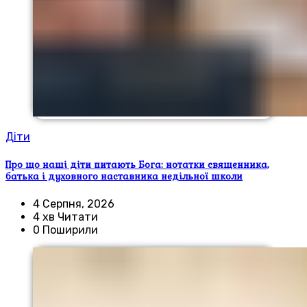
Діти
Про що наші діти питають Бога: нотатки священника,
батька і духовного наставника недільної школи
4 Серпня, 2026
4 хв Читати
0 Поширили