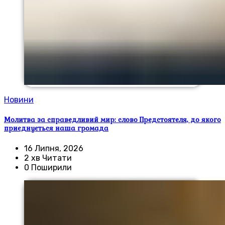
Новини
Молитва за справедливий мир: слово Предстоятеля, до якого
приєднується наша громада
16 Липня, 2026
2 хв Читати
0 Поширили