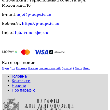
с. Почапинці, Тернопільська область. вул.
Молодіжна, 1б
E-mail:
info@p-uapc.te.ua
Веб-сайт:
https://p-uapc.te.ua
Інфо:
Публічна оферта
Категорії новин
Відео
Діти
Молитва
Новини
Новини з єпархій
Проповіді
Свята
Фото
Головна
Контакти
Новини
Про парафію