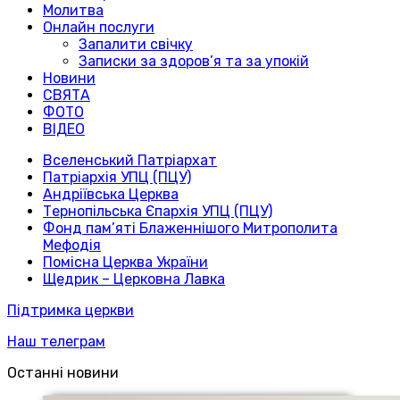
Молитва
Онлайн послуги
Запалити свічку
Записки за здоров’я та за упокій
Новини
СВЯТА
ФОТО
ВІДЕО
Вселенський Патріархат
Патріархія УПЦ (ПЦУ)
Андріївська Церква
Тернопільська Єпархія УПЦ (ПЦУ)
Фонд пам’яті Блаженнішого Митрополита
Мефодія
Помісна Церква України
Щедрик – Церковна Лавка
Підтримка церкви
Наш телеграм
Останні новини