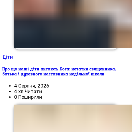
Діти
Про що наші діти питають Бога: нотатки священника,
батька і духовного наставника недільної школи
4 Серпня, 2026
4 хв Читати
0 Поширили