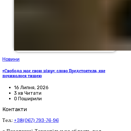
Новини
«Свобода має свою ціну»: слово Предстоятеля, яке
починалося тишею
16 Липня, 2026
3 хв Читати
0 Поширили
Контакти
Тел.:
+38(067) 793-76-96