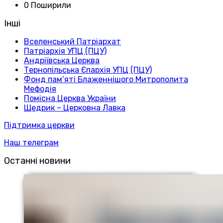
0 Поширили
Інші
Вселенський Патріархат
Патріархія УПЦ (ПЦУ)
Андріївська Церква
Тернопільська Єпархія УПЦ (ПЦУ)
Фонд пам’яті Блаженнішого Митрополита
Мефодія
Помісна Церква України
Щедрик – Церковна Лавка
Підтримка церкви
Наш телеграм
Останні новини