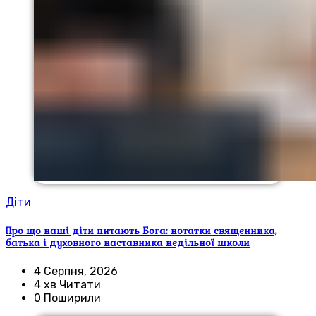
Діти
Про що наші діти питають Бога: нотатки священника,
батька і духовного наставника недільної школи
4 Серпня, 2026
4 хв Читати
0 Поширили