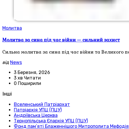
Молитва
Молитва за сина під час війни — сильний захист
Сильна молитва за сина під час війни та Великого п
від
News
3 Березня, 2026
3 хв Читати
0 Поширили
Інші
Вселенський Патріархат
Патріархія УПЦ (ПЦУ)
Андріївська Церква
Тернопільська Єпархія УПЦ (ПЦУ)
Фонд пам’яті Блаженнішого Митрополита Мефодія