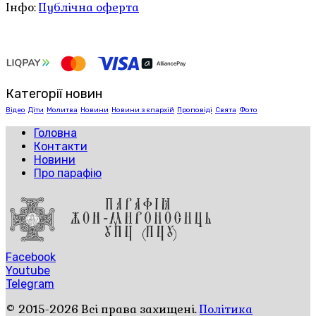
Інфо:
Публічна оферта
Категорії новин
Відео
Діти
Молитва
Новини
Новини з єпархій
Проповіді
Свята
Фото
Головна
Контакти
Новини
Про парафію
Facebook
Youtube
Telegram
© 2015-2026 Всі права захищені.
Політика