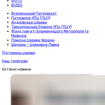
ФОТО
ВІДЕО
Вселенський Патріархат
Патріархія УПЦ (ПЦУ)
Андріївська Церква
Тернопільська Єпархія УПЦ (ПЦУ)
Фонд пам’яті Блаженнішого Митрополита
Мефодія
Помісна Церква України
Щедрик – Церковна Лавка
Підтримка церкви
Наш телеграм
Останні новини