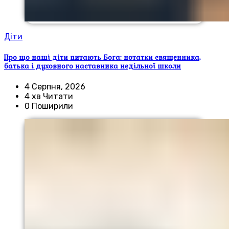
Діти
Про що наші діти питають Бога: нотатки священника,
батька і духовного наставника недільної школи
4 Серпня, 2026
4 хв Читати
0 Поширили