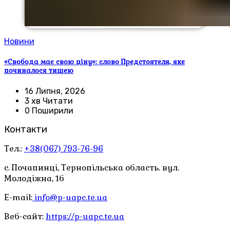
Новини
«Свобода має свою ціну»: слово Предстоятеля, яке
починалося тишею
16 Липня, 2026
3 хв Читати
0 Поширили
Контакти
Тел.:
+38(067) 793-76-96
с. Почапинці, Тернопільська область. вул.
Молодіжна, 1б
E-mail:
info@p-uapc.te.ua
Веб-сайт:
https://p-uapc.te.ua