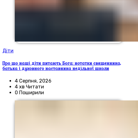
Діти
Про що наші діти питають Бога: нотатки священника,
батька і духовного наставника недільної школи
4 Серпня, 2026
4 хв Читати
0 Поширили