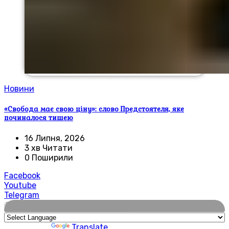
Новини
«Свобода має свою ціну»: слово Предстоятеля, яке
починалося тишею
16 Липня, 2026
3 хв Читати
0 Поширили
Facebook
Youtube
Telegram
🌍
Powered by
Translate