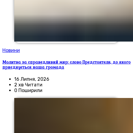
Новини
Молитва за справедливий мир: слово Предстоятеля, до якого
приєднується наша громада
16 Липня, 2026
2 хв Читати
0 Поширили