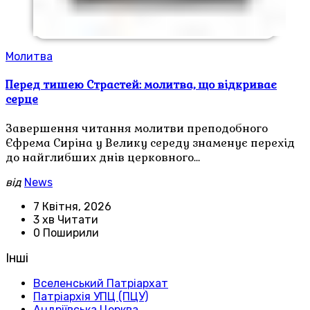
Молитва
Перед тишею Страстей: молитва, що відкриває
серце
Завершення читання молитви преподобного
Єфрема Сиріна у Велику середу знаменує перехід
до найглибших днів церковного…
від
News
7 Квітня, 2026
3 хв Читати
0 Поширили
Інші
Вселенський Патріархат
Патріархія УПЦ (ПЦУ)
Андріївська Церква