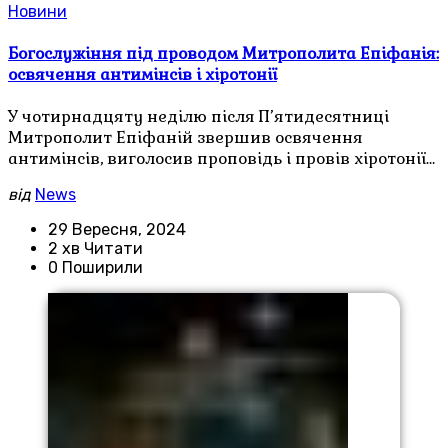
Новини
Богослужіння під проводом Митрополита Епіфанія:
освячення антимінсів і хіротонії
У чотирнадцяту неділю після П’ятидесятниці
Митрополит Епіфаній звершив освячення
антимінсів, виголосив проповідь і провів хіротонії…
від
News
29 Вересня, 2024
2 хв Читати
0 Поширили