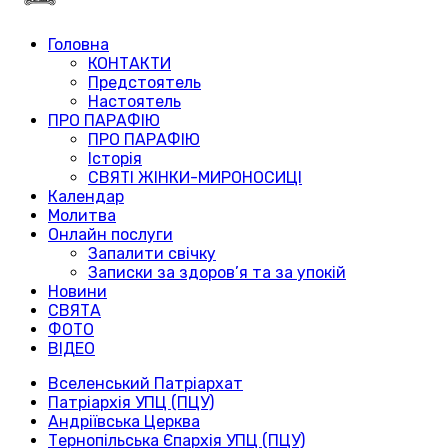
Головна
КОНТАКТИ
Предстоятель
Настоятель
ПРО ПАРАФІЮ
ПРО ПАРАФІЮ
Історія
СВЯТІ ЖІНКИ-МИРОНОСИЦІ
Календар
Молитва
Онлайн послуги
Запалити свічку
Записки за здоров’я та за упокій
Новини
СВЯТА
ФОТО
ВІДЕО
Вселенський Патріархат
Патріархія УПЦ (ПЦУ)
Андріївська Церква
Тернопільська Єпархія УПЦ (ПЦУ)