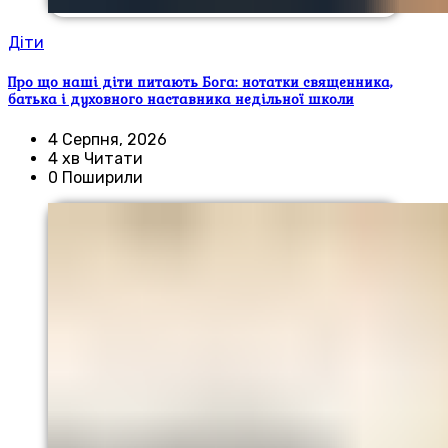
Діти
Про що наші діти питають Бога: нотатки священника,
батька і духовного наставника недільної школи
4 Серпня, 2026
4 хв Читати
0 Поширили