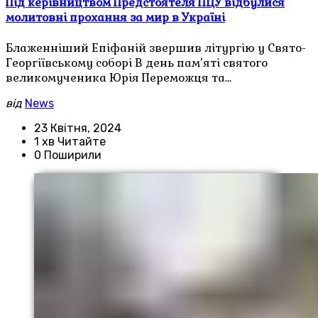
Під керівництвом Предстоятеля ПЦУ відбулися
молитовні прохання за мир в Україні
Блаженніший Епіфаній звершив літургію у Свято-
Георгіївському соборі В день пам’яті святого
великомученика Юрія Переможця та…
від
News
23 Квітня, 2024
1 хв Читайте
0 Поширили