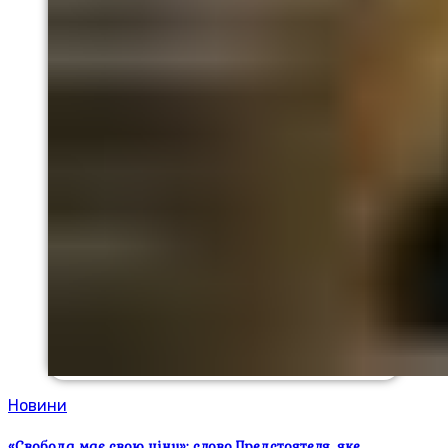
Новини
«Свобода має свою ціну»: слово Предстоятеля, яке