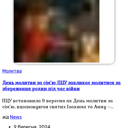
Молитва
День молитви за сім’ю: ПЦУ закликає молитися за
збереження родин під час війни
ПЦУ встановила 9 вересня як День молитви за
сім’ю, вшановуючи святих Іоакима та Анну –…
від
News
9 Вересня, 2024