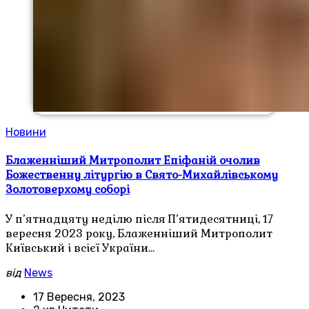
Новини
Блаженніший Митрополит Епіфаній очолив
Божественну літургію в Свято-Михайлівському
Золотоверхому соборі
У п’ятнадцяту неділю після П’ятидесятниці, 17
вересня 2023 року, Блаженніший Митрополит
Київський і всієї України…
від
News
17 Вересня, 2023