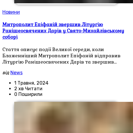
Новини
Митрополит Епіфаній звершив Літургію
Ранішеосвячених Дарів у Свято-Михайлівському
соборі
Стаття описує події Великої середи, коли
Блаженніший Митрополит Епіфаній відправив
Літургію Ранішеосвячених Дарів та звершив…
від
News
1 Травня, 2024
2 хв Читати
0 Поширили