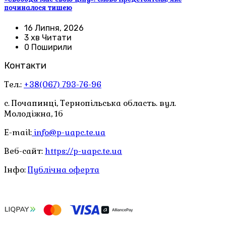
починалося тишею
16 Липня, 2026
3 хв Читати
0 Поширили
Контакти
Тел.:
+38(067) 793-76-96
с. Почапинці, Тернопільська область. вул.
Молодіжна, 1б
E-mail:
info@p-uapc.te.ua
Веб-сайт:
https://p-uapc.te.ua
Інфо:
Публічна оферта