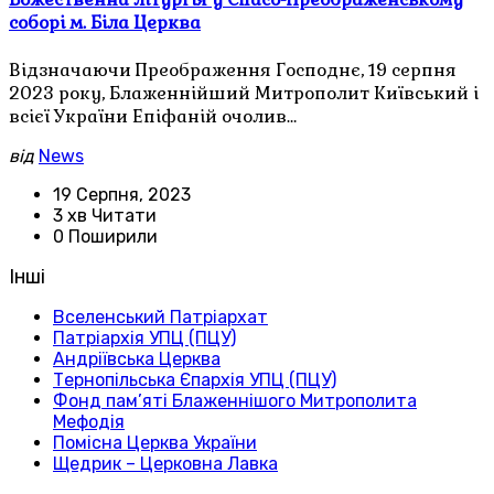
соборі м. Біла Церква
Відзначаючи Преображення Господнє, 19 серпня
2023 року, Блаженнійший Митрополит Київський і
всієї України Епіфаній очолив…
від
News
19 Серпня, 2023
3 хв Читати
0 Поширили
Інші
Вселенський Патріархат
Патріархія УПЦ (ПЦУ)
Андріївська Церква
Тернопільська Єпархія УПЦ (ПЦУ)
Фонд пам’яті Блаженнішого Митрополита
Мефодія
Помісна Церква України
Щедрик – Церковна Лавка