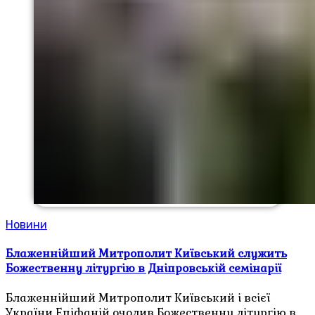
Новини
Блаженнійший Митрополит Київський служить
Божественну літургію в Дніпровській семінарії
Блаженнійший Митрополит Київський і всієї
України Епіфаній очолив Божественну літургію в