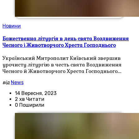
Новини
Божественна літургія в день свята Воздвиження
Чесного і Животворчого Хреста Господнього
Український Митрополит Київський звершив
урочисту літургію в честь свята Воздвиження
Чесного й Животворчого Хреста Господнього.…
від
News
14 Вересня, 2023
2 хв Читати
0 Поширили