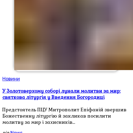
Новини
У Золотоверхому соборі лунали молитви за мир:
святкова літургія у Введення Богородиці
Предстоятель ПЦУ Митрополит Епіфаній звершив
Божественну літургію й закликав посилити
молитву за мир і захисників…
від
News