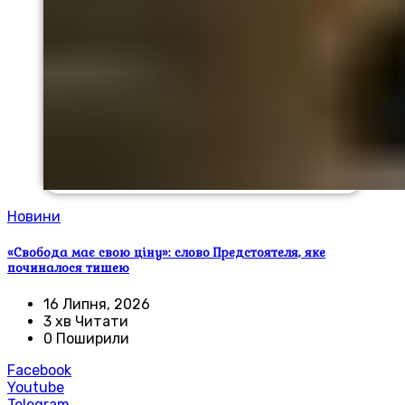
Новини
«Свобода має свою ціну»: слово Предстоятеля, яке
починалося тишею
16 Липня, 2026
3 хв Читати
0 Поширили
Facebook
Youtube
Telegram