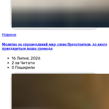
Новини
Молитва за справедливий мир: слово Предстоятеля, до якого
приєднується наша громада
16 Липня, 2026
2 хв Читати
0 Поширили