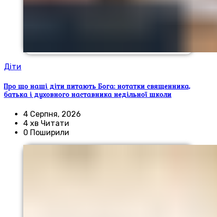
Діти
Про що наші діти питають Бога: нотатки священника,
батька і духовного наставника недільної школи
4 Серпня, 2026
4 хв Читати
0 Поширили