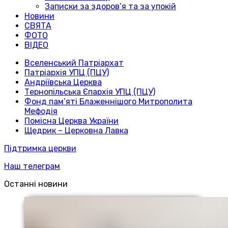
Записки за здоров’я та за упокій
Новини
СВЯТА
ФОТО
ВІДЕО
Вселенський Патріархат
Патріархія УПЦ (ПЦУ)
Андріївська Церква
Тернопільська Єпархія УПЦ (ПЦУ)
Фонд пам’яті Блаженнішого Митрополита
Мефодія
Помісна Церква України
Щедрик – Церковна Лавка
Підтримка церкви
Наш телеграм
Останні новини