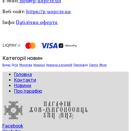
E-mail:
info@p-uapc.te.ua
Веб-сайт:
https://p-uapc.te.ua
Інфо:
Публічна оферта
Категорії новин
Відео
Діти
Молитва
Новини
Новини з єпархій
Проповіді
Свята
Фото
Головна
Контакти
Новини
Про парафію
Facebook