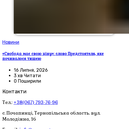
Новини
«Свобода має свою ціну»: слово Предстоятеля, яке
починалося тишею
16 Липня, 2026
3 хв Читати
0 Поширили
Контакти
Тел.:
+38(067) 793-76-96
с. Почапинці, Тернопільська область. вул.
Молодіжна, 1б