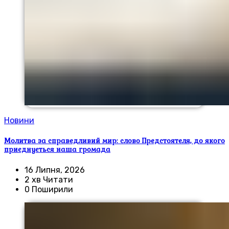
Новини
Молитва за справедливий мир: слово Предстоятеля, до якого
приєднується наша громада
16 Липня, 2026
2 хв Читати
0 Поширили