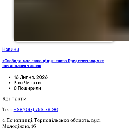
Новини
«Свобода має свою ціну»: слово Предстоятеля, яке
починалося тишею
16 Липня, 2026
3 хв Читати
0 Поширили
Контакти
Тел.:
+38(067) 793-76-96
с. Почапинці, Тернопільська область. вул.
Молодіжна, 1б