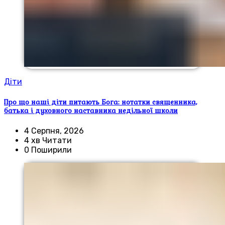
Діти
Про що наші діти питають Бога: нотатки священника,
батька і духовного наставника недільної школи
4 Серпня, 2026
4 хв Читати
0 Поширили