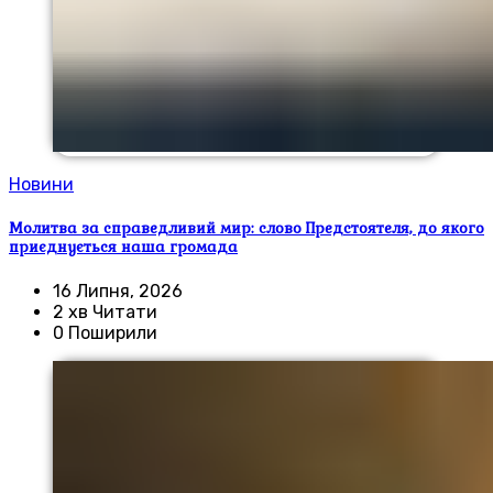
Новини
Молитва за справедливий мир: слово Предстоятеля, до якого
приєднується наша громада
16 Липня, 2026
2 хв Читати
0 Поширили