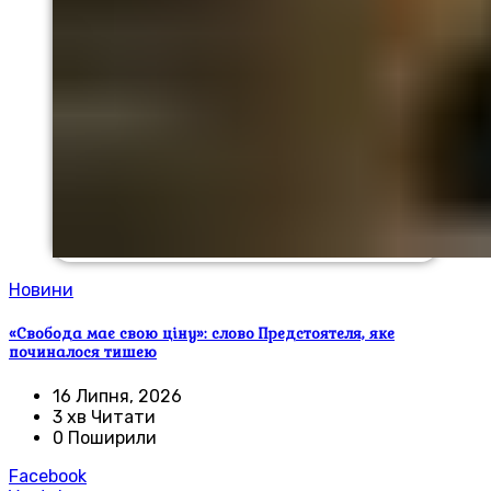
Новини
«Свобода має свою ціну»: слово Предстоятеля, яке
починалося тишею
16 Липня, 2026
3 хв Читати
0 Поширили
Facebook