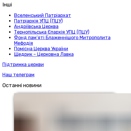
Інші
Вселенський Патріархат
Патріархія УПЦ (ПЦУ)
Андріївська Церква
Тернопільська Єпархія УПЦ (ПЦУ)
Фонд пам’яті Блаженнішого Митрополита
Мефодія
Помісна Церква України
Щедрик – Церковна Лавка
Підтримка церкви
Наш телеграм
Останні новини