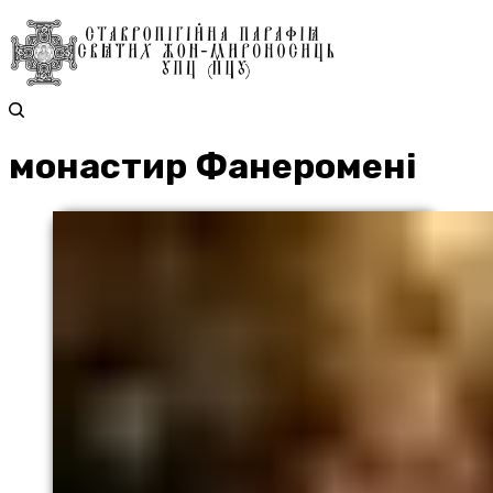
монастир Фанеромені