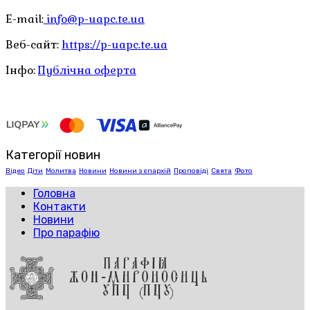
E-mail:
info@p-uapc.te.ua
Веб-сайт:
https://p-uapc.te.ua
Інфо:
Публічна оферта
Категорії новин
Відео
Діти
Молитва
Новини
Новини з єпархій
Проповіді
Свята
Фото
Головна
Контакти
Новини
Про парафію