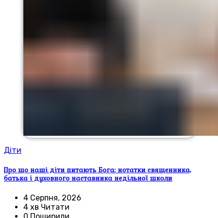
Діти
Про що наші діти питають Бога: нотатки священника,
батька і духовного наставника недільної школи
4 Серпня, 2026
4 хв Читати
0 Поширили