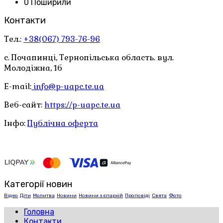
0 Поширили
Контакти
Тел.:
+38(067) 793-76-96
с. Почапинці, Тернопільська область. вул.
Молодіжна, 1б
E-mail:
info@p-uapc.te.ua
Веб-сайт:
https://p-uapc.te.ua
Інфо:
Публічна оферта
Категорії новин
Відео
Діти
Молитва
Новини
Новини з єпархій
Проповіді
Свята
Фото
Головна
Контакти