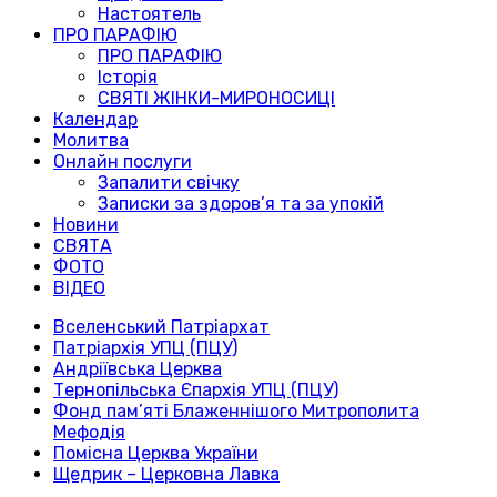
Настоятель
ПРО ПАРАФІЮ
ПРО ПАРАФІЮ
Історія
СВЯТІ ЖІНКИ-МИРОНОСИЦІ
Календар
Молитва
Онлайн послуги
Запалити свічку
Записки за здоров’я та за упокій
Новини
СВЯТА
ФОТО
ВІДЕО
Вселенський Патріархат
Патріархія УПЦ (ПЦУ)
Андріївська Церква
Тернопільська Єпархія УПЦ (ПЦУ)
Фонд пам’яті Блаженнішого Митрополита
Мефодія
Помісна Церква України
Щедрик – Церковна Лавка