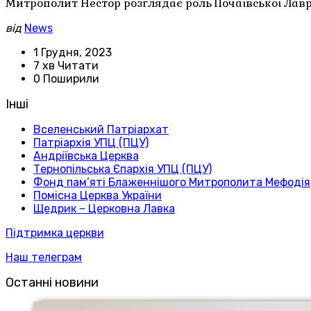
Митрополит Нестор розглядає роль Почаївської Лаври 
від
News
1 Грудня, 2023
7 хв Читати
0 Поширили
Інші
Вселенський Патріархат
Патріархія УПЦ (ПЦУ)
Андріївська Церква
Тернопільська Єпархія УПЦ (ПЦУ)
Фонд пам’яті Блаженнішого Митрополита Мефодія
Помісна Церква України
Щедрик – Церковна Лавка
Підтримка церкви
Наш телеграм
Останні новини