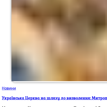
Новини
Українська Церква на шляху до визволення: Митроп