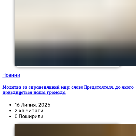
Новини
Молитва за справедливий мир: слово Предстоятеля, до якого
приєднується наша громада
16 Липня, 2026
2 хв Читати
0 Поширили