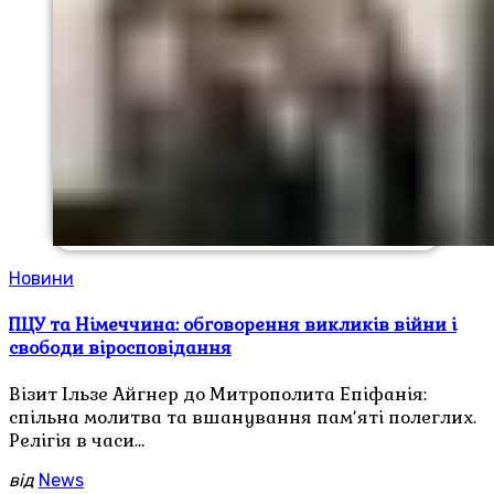
Новини
ПЦУ та Німеччина: обговорення викликів війни і
свободи віросповідання
Візит Ільзе Айгнер до Митрополита Епіфанія:
спільна молитва та вшанування памʼяті полеглих.
Релігія в часи…
від
News