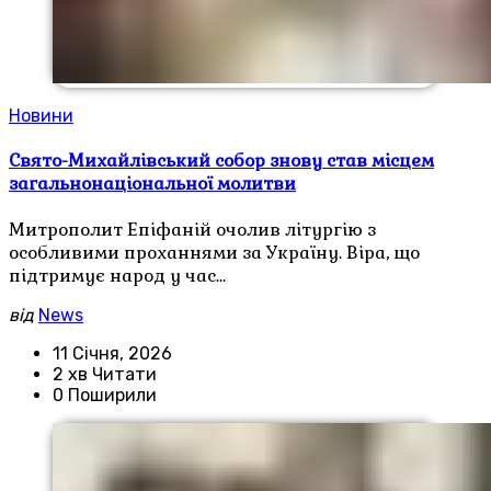
Новини
Свято-Михайлівський собор знову став місцем
загальнонаціональної молитви
Митрополит Епіфаній очолив літургію з
особливими проханнями за Україну. Віра, що
підтримує народ у час…
від
News
11 Січня, 2026
2 хв Читати
0 Поширили