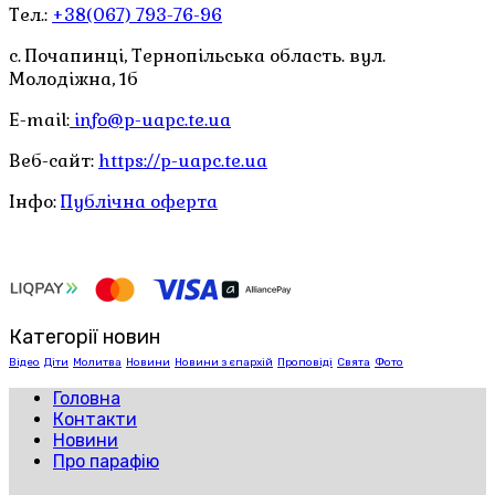
Тел.:
+38(067) 793-76-96
с. Почапинці, Тернопільська область. вул.
Молодіжна, 1б
E-mail:
info@p-uapc.te.ua
Веб-сайт:
https://p-uapc.te.ua
Інфо:
Публічна оферта
Категорії новин
Відео
Діти
Молитва
Новини
Новини з єпархій
Проповіді
Свята
Фото
Головна
Контакти
Новини
Про парафію