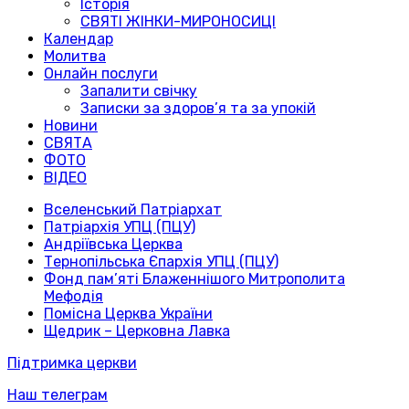
Історія
СВЯТІ ЖІНКИ-МИРОНОСИЦІ
Календар
Молитва
Онлайн послуги
Запалити свічку
Записки за здоров’я та за упокій
Новини
СВЯТА
ФОТО
ВІДЕО
Вселенський Патріархат
Патріархія УПЦ (ПЦУ)
Андріївська Церква
Тернопільська Єпархія УПЦ (ПЦУ)
Фонд пам’яті Блаженнішого Митрополита
Мефодія
Помісна Церква України
Щедрик – Церковна Лавка
Підтримка церкви
Наш телеграм