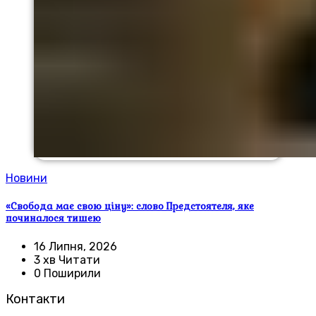
Новини
«Свобода має свою ціну»: слово Предстоятеля, яке
починалося тишею
16 Липня, 2026
3 хв Читати
0 Поширили
Контакти