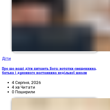
Діти
Про що наші діти питають Бога: нотатки священника,
батька і духовного наставника недільної школи
4 Серпня, 2026
4 хв Читати
0 Поширили