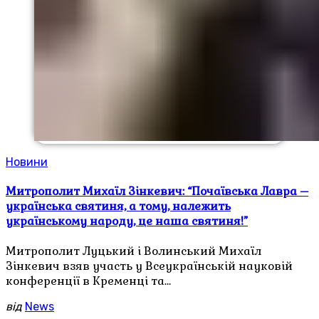
Новини
Митрополит Михаїл Зінкевич: “Почаївська Лавра –
українська святиня, а тому, належить
українському народу, це наша святиня!”
Митрополит Луцький і Волинський Михаїл
Зінкевич взяв участь у Всеукраїнській науковій
конференції в Кременці та…
від
News