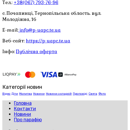
Тел.:
+38(067) 793-76-96
с. Почапинці, Тернопільська область. вул.
Молодіжна, 1б
E-mail:
info@p-uapc.te.ua
Веб-сайт:
https://p-uapc.te.ua
Інфо:
Публічна оферта
Категорії новин
Відео
Діти
Молитва
Новини
Новини з єпархій
Проповіді
Свята
Фото
Головна
Контакти
Новини
Про парафію