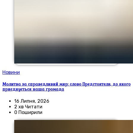
Новини
Молитва за справедливий мир: слово Предстоятеля, до якого
приєднується наша громада
16 Липня, 2026
2 хв Читати
0 Поширили