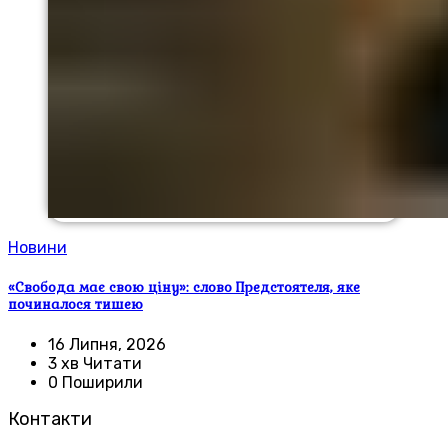
Новини
«Свобода має свою ціну»: слово Предстоятеля, яке
починалося тишею
16 Липня, 2026
3 хв Читати
0 Поширили
Контакти