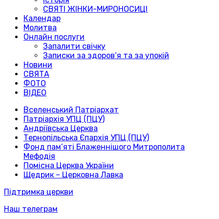
СВЯТІ ЖІНКИ-МИРОНОСИЦІ
Календар
Молитва
Онлайн послуги
Запалити свічку
Записки за здоров’я та за упокій
Новини
СВЯТА
ФОТО
ВІДЕО
Вселенський Патріархат
Патріархія УПЦ (ПЦУ)
Андріївська Церква
Тернопільська Єпархія УПЦ (ПЦУ)
Фонд пам’яті Блаженнішого Митрополита
Мефодія
Помісна Церква України
Щедрик – Церковна Лавка
Підтримка церкви
Наш телеграм