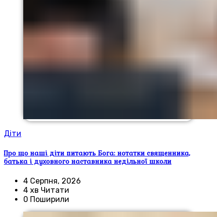
Діти
Про що наші діти питають Бога: нотатки священника,
батька і духовного наставника недільної школи
4 Серпня, 2026
4 хв Читати
0 Поширили