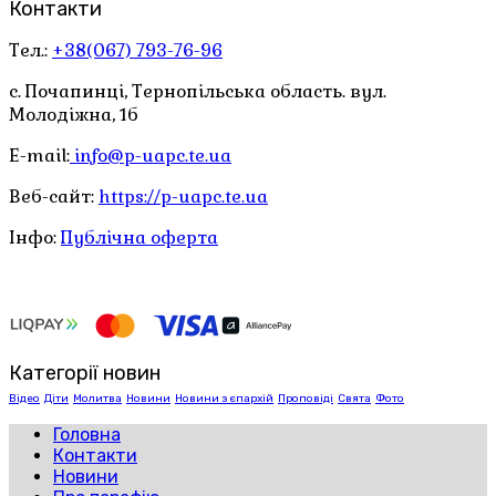
Контакти
Тел.:
+38(067) 793-76-96
с. Почапинці, Тернопільська область. вул.
Молодіжна, 1б
E-mail:
info@p-uapc.te.ua
Веб-сайт:
https://p-uapc.te.ua
Інфо:
Публічна оферта
Категорії новин
Відео
Діти
Молитва
Новини
Новини з єпархій
Проповіді
Свята
Фото
Головна
Контакти
Новини