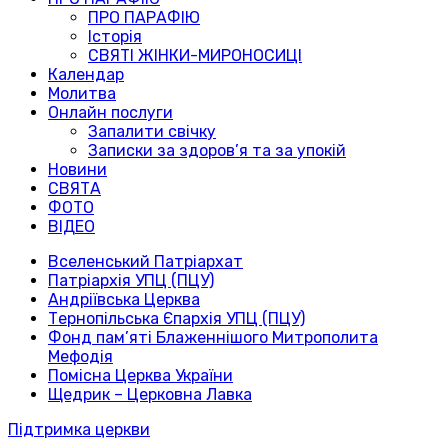
ПРО ПАРАФІЮ
Історія
СВЯТІ ЖІНКИ-МИРОНОСИЦІ
Календар
Молитва
Онлайн послуги
Запалити свічку
Записки за здоров’я та за упокій
Новини
СВЯТА
ФОТО
ВІДЕО
Вселенський Патріархат
Патріархія УПЦ (ПЦУ)
Андріївська Церква
Тернопільська Єпархія УПЦ (ПЦУ)
Фонд пам’яті Блаженнішого Митрополита
Мефодія
Помісна Церква України
Щедрик – Церковна Лавка
Підтримка церкви