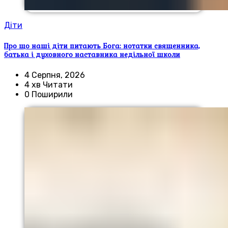
Діти
Про що наші діти питають Бога: нотатки священника,
батька і духовного наставника недільної школи
4 Серпня, 2026
4 хв Читати
0 Поширили