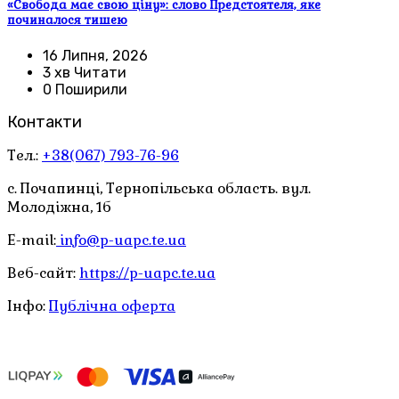
«Свобода має свою ціну»: слово Предстоятеля, яке
починалося тишею
16 Липня, 2026
3 хв Читати
0 Поширили
Контакти
Тел.:
+38(067) 793-76-96
с. Почапинці, Тернопільська область. вул.
Молодіжна, 1б
E-mail:
info@p-uapc.te.ua
Веб-сайт:
https://p-uapc.te.ua
Інфо:
Публічна оферта