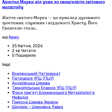
Апостол Марко: від учня до євангеліста світового
масштабу
Життя святого Марка — це приклад духовного
зростання, служіння і відданості Христу. Його
Євангеліє стало…
від
News
25 Квітня, 2026
2 хв Читати
0 Поширили
Інші
Вселенський Патріархат
Патріархія УПЦ (ПЦУ)
Андріївська Церква
Тернопільська Єпархія УПЦ (ПЦУ)
Фонд пам’яті Блаженнішого Митрополита
Мефодія
Помісна Церква України
Щедрик – Церковна Лавка