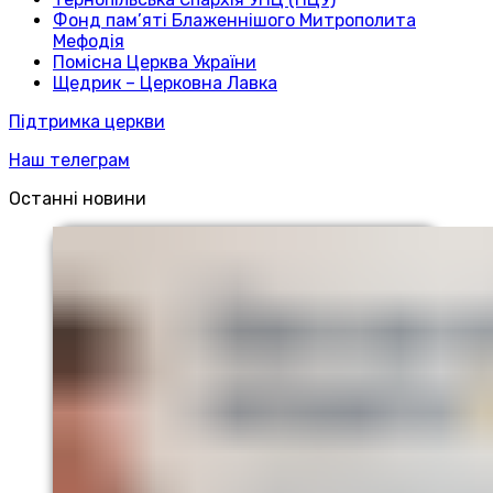
Фонд пам’яті Блаженнішого Митрополита
Мефодія
Помісна Церква України
Щедрик – Церковна Лавка
Підтримка церкви
Наш телеграм
Останні новини