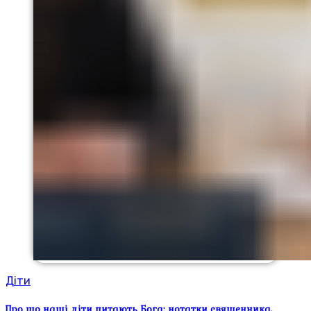
Діти
Про що наші діти питають Бога: нотатки священника,