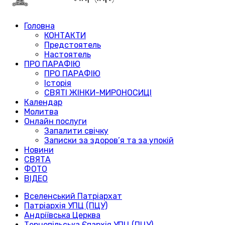
Головна
КОНТАКТИ
Предстоятель
Настоятель
ПРО ПАРАФІЮ
ПРО ПАРАФІЮ
Історія
СВЯТІ ЖІНКИ-МИРОНОСИЦІ
Календар
Молитва
Онлайн послуги
Запалити свічку
Записки за здоров’я та за упокій
Новини
СВЯТА
ФОТО
ВІДЕО
Вселенський Патріархат
Патріархія УПЦ (ПЦУ)
Андріївська Церква
Тернопільська Єпархія УПЦ (ПЦУ)