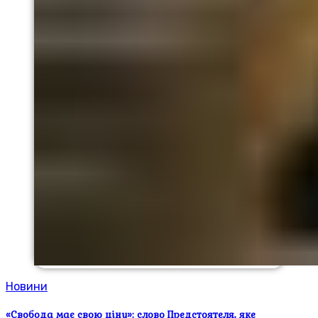
Новини
«Свобода має свою ціну»: слово Предстоятеля, яке