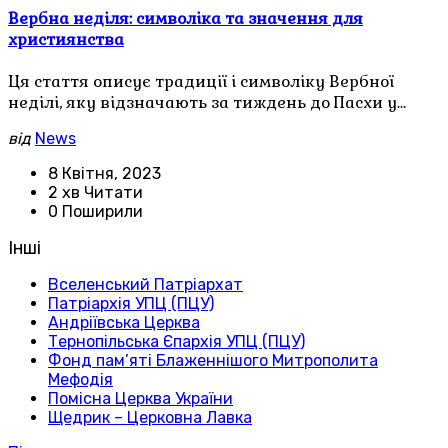
Вербна неділя: символіка та значення для
християнства
Ця стаття описує традиції і символіку Вербної
неділі, яку відзначають за тиждень до Пасхи у…
від
News
8 Квітня, 2023
2 хв Читати
0 Поширили
Інші
Вселенський Патріархат
Патріархія УПЦ (ПЦУ)
Андріївська Церква
Тернопільська Єпархія УПЦ (ПЦУ)
Фонд пам’яті Блаженнішого Митрополита
Мефодія
Помісна Церква України
Щедрик – Церковна Лавка