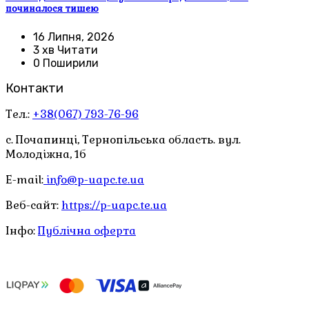
починалося тишею
16 Липня, 2026
3 хв Читати
0 Поширили
Контакти
Тел.:
+38(067) 793-76-96
с. Почапинці, Тернопільська область. вул.
Молодіжна, 1б
E-mail:
info@p-uapc.te.ua
Веб-сайт:
https://p-uapc.te.ua
Інфо:
Публічна оферта