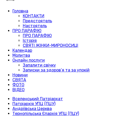
Головна
КОНТАКТИ
Предстоятель
Настоятель
ПРО ПАРАФІЮ
ПРО ПАРАФІЮ
Історія
СВЯТІ ЖІНКИ-МИРОНОСИЦІ
Календар
Молитва
Онлайн послуги
Запалити свічку
Записки за здоров’я та за упокій
Новини
СВЯТА
ФОТО
ВІДЕО
Вселенський Патріархат
Патріархія УПЦ (ПЦУ)
Андріївська Церква
Тернопільська Єпархія УПЦ (ПЦУ)