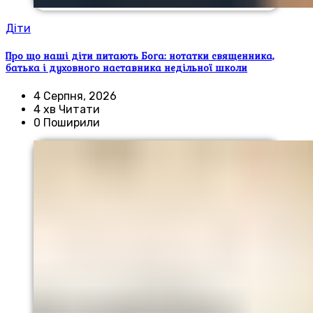
Діти
Про що наші діти питають Бога: нотатки священника,
батька і духовного наставника недільної школи
4 Серпня, 2026
4 хв Читати
0 Поширили