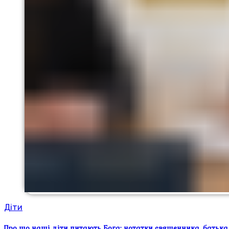
Діти
Про що наші діти питають Бога: нотатки священника, батька