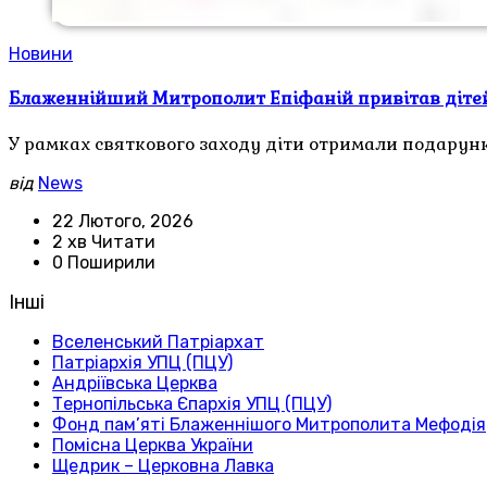
Новини
Блаженнійший Митрополит Епіфаній привітав діте
У рамках святкового заходу діти отримали подарун
від
News
22 Лютого, 2026
2 хв Читати
0 Поширили
Інші
Вселенський Патріархат
Патріархія УПЦ (ПЦУ)
Андріївська Церква
Тернопільська Єпархія УПЦ (ПЦУ)
Фонд пам’яті Блаженнішого Митрополита Мефодія
Помісна Церква України
Щедрик – Церковна Лавка