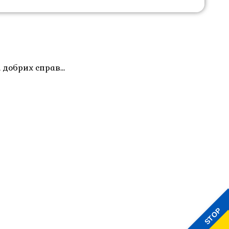
і добрих справ…
STOP