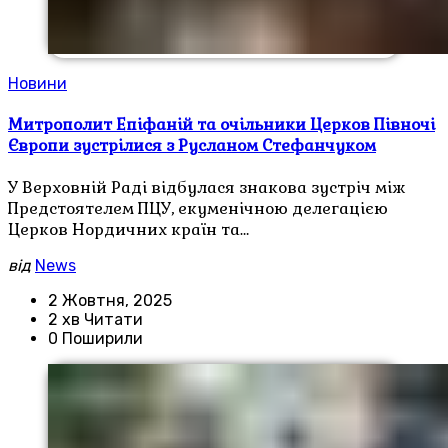
Новини
Митрополит Епіфаній та очільники Церков Півночі
Європи зустрілися з Русланом Стефанчуком
У Верховній Раді відбулася знакова зустріч між
Предстоятелем ПЦУ, екуменічною делегацією
Церков Нордичних країн та…
від
News
2 Жовтня, 2025
2 хв Читати
0 Поширили