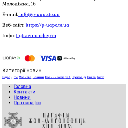
Молодіжна, 1б
E-mail:
info@p-uapc.te.ua
Веб-сайт:
https://p-uapc.te.ua
Інфо:
Публічна оферта
Категорії новин
Відео
Діти
Молитва
Новини
Новини з єпархій
Проповіді
Свята
Фото
Головна
Контакти
Новини
Про парафію