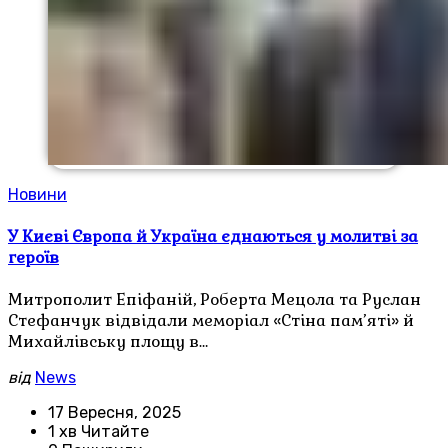
Новини
У Києві Європа й Україна єднаються у молитві за
героїв
Митрополит Епіфаній, Роберта Мецола та Руслан
Стефанчук відвідали меморіал «Стіна пам’яті» й
Михайлівську площу в…
від
News
17 Вересня, 2025
1 хв Читайте