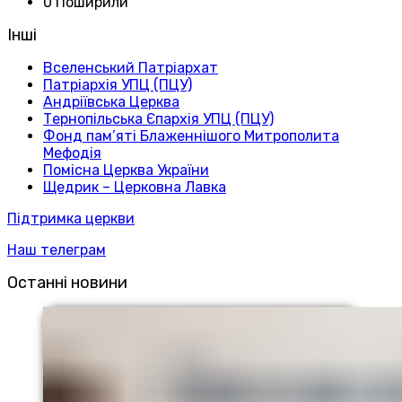
0 Поширили
Інші
Вселенський Патріархат
Патріархія УПЦ (ПЦУ)
Андріївська Церква
Тернопільська Єпархія УПЦ (ПЦУ)
Фонд пам’яті Блаженнішого Митрополита
Мефодія
Помісна Церква України
Щедрик – Церковна Лавка
Підтримка церкви
Наш телеграм
Останні новини