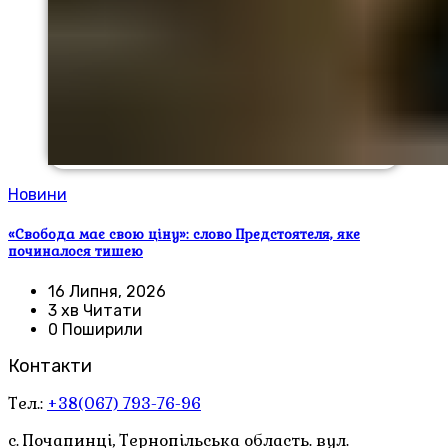
Новини
«Свобода має свою ціну»: слово Предстоятеля, яке
починалося тишею
16 Липня, 2026
3 хв Читати
0 Поширили
Контакти
Тел.:
+38(067) 793-76-96
с. Почапинці, Тернопільська область. вул.