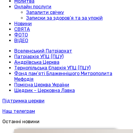
Молитва
Онлайн послуги
Запалити свічку
Записки за здоров’я та за упокій
Новини
СВЯТА
ФОТО
ВІДЕО
Вселенський Патріархат
Патріархія УПЦ (ПЦУ)
Андріївська Церква
Тернопільська Єпархія УПЦ (ПЦУ)
Фонд пам’яті Блаженнішого Митрополита
Мефодія
Помісна Церква України
Щедрик – Церковна Лавка
Підтримка церкви
Наш телеграм
Останні новини