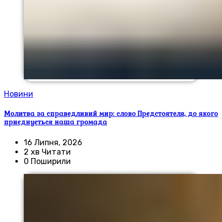
Новини
Молитва за справедливий мир: слово Предстоятеля, до якого
приєднується наша громада
16 Липня, 2026
2 хв Читати
0 Поширили