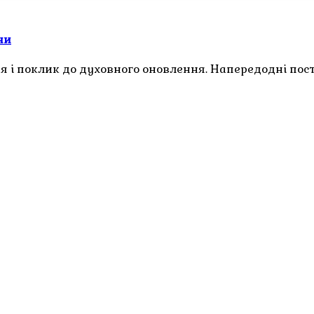
ни
дя і поклик до духовного оновлення. Напередодні пос