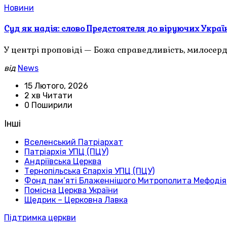
Новини
Суд як надія: слово Предстоятеля до віруючих Украї
У центрі проповіді — Божа справедливість, милосер
від
News
15 Лютого, 2026
2 хв Читати
0 Поширили
Інші
Вселенський Патріархат
Патріархія УПЦ (ПЦУ)
Андріївська Церква
Тернопільська Єпархія УПЦ (ПЦУ)
Фонд пам’яті Блаженнішого Митрополита Мефодія
Помісна Церква України
Щедрик – Церковна Лавка
Підтримка церкви