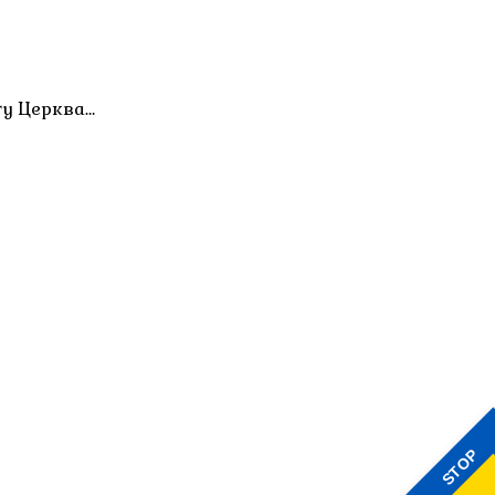
ту Церква…
STOP