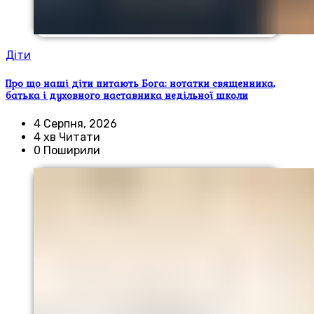
Діти
Про що наші діти питають Бога: нотатки священника,
батька і духовного наставника недільної школи
4 Серпня, 2026
4 хв Читати
0 Поширили