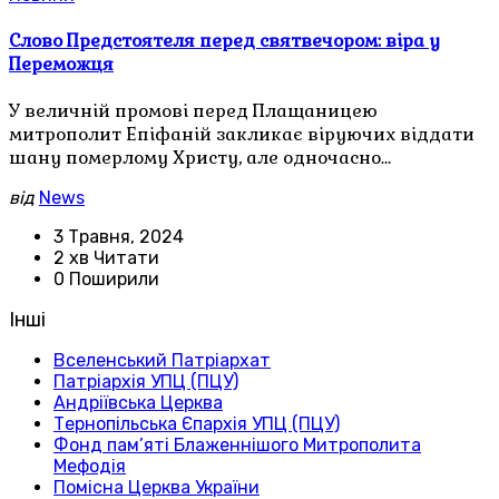
Слово Предстоятеля перед святвечором: віра у
Переможця
У величній промові перед Плащаницею
митрополит Епіфаній закликає віруючих віддати
шану померлому Христу, але одночасно…
від
News
3 Травня, 2024
2 хв Читати
0 Поширили
Інші
Вселенський Патріархат
Патріархія УПЦ (ПЦУ)
Андріївська Церква
Тернопільська Єпархія УПЦ (ПЦУ)
Фонд пам’яті Блаженнішого Митрополита
Мефодія
Помісна Церква України