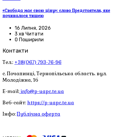
«Свобода має свою ціну»: слово Предстоятеля, яке
починалося тишею
16 Липня, 2026
3 хв Читати
0 Поширили
Контакти
Тел.:
+38(067) 793-76-96
с. Почапинці, Тернопільська область. вул.
Молодіжна, 1б
E-mail:
info@p-uapc.te.ua
Веб-сайт:
https://p-uapc.te.ua
Інфо:
Публічна оферта