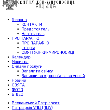
Головна
КОНТАКТИ
Предстоятель
Настоятель
ПРО ПАРАФІЮ
ПРО ПАРАФІЮ
Історія
СВЯТІ ЖІНКИ-МИРОНОСИЦІ
Календар
Молитва
Онлайн послуги
Запалити свічку
Записки за здоров’я та за упокій
Новини
СВЯТА
ФОТО
ВІДЕО
Вселенський Патріархат
Патріархія УПЦ (ПЦУ)