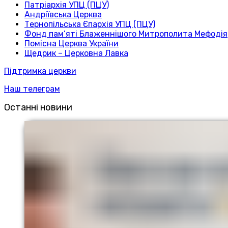
Патріархія УПЦ (ПЦУ)
Андріївська Церква
Тернопільська Єпархія УПЦ (ПЦУ)
Фонд пам’яті Блаженнішого Митрополита Мефодія
Помісна Церква України
Щедрик – Церковна Лавка
Підтримка церкви
Наш телеграм
Останні новини