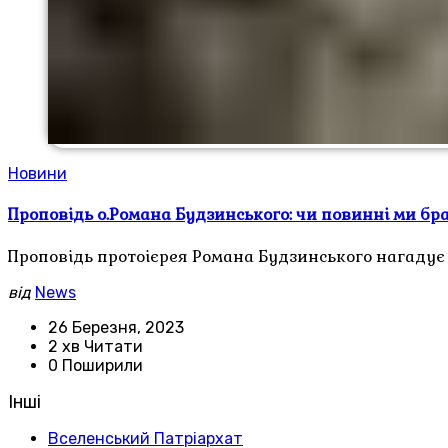
Новини
Проповідь о.Романа Будзинського: чи повинні ми бр
Проповідь протоієрея Романа Будзинського нагадує п
від
News
26 Березня, 2023
2 хв Читати
0 Поширили
Інші
Вселенський Патріархат