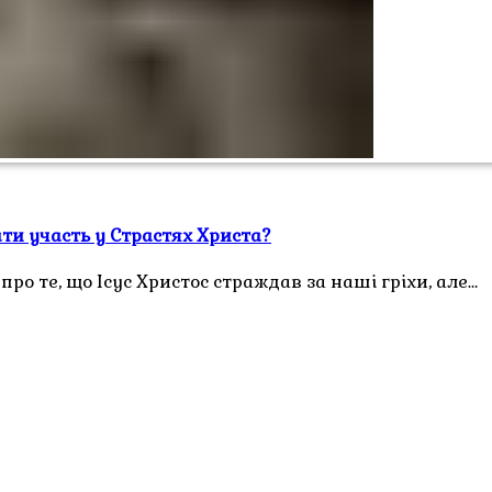
ати участь у Страстях Христа?
ро те, що Ісус Христос страждав за наші гріхи, але…