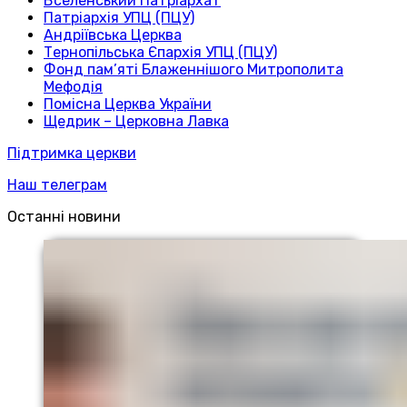
Вселенський Патріархат
Патріархія УПЦ (ПЦУ)
Андріївська Церква
Тернопільська Єпархія УПЦ (ПЦУ)
Фонд пам’яті Блаженнішого Митрополита
Мефодія
Помісна Церква України
Щедрик – Церковна Лавка
Підтримка церкви
Наш телеграм
Останні новини