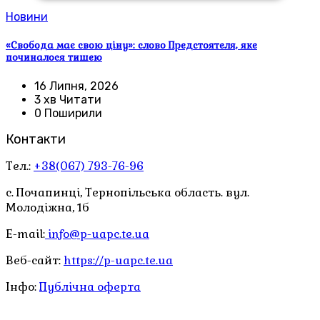
Новини
«Свобода має свою ціну»: слово Предстоятеля, яке
починалося тишею
16 Липня, 2026
3 хв Читати
0 Поширили
Контакти
Тел.:
+38(067) 793-76-96
с. Почапинці, Тернопільська область. вул.
Молодіжна, 1б
E-mail:
info@p-uapc.te.ua
Веб-сайт:
https://p-uapc.te.ua
Інфо:
Публічна оферта