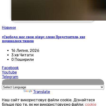
Новини
«Свобода має свою ціну»: слово Предстоятеля, яке
починалося тишею
16 Липня, 2026
3 хв Читати
0 Поширили
Facebook
Youtube
Telegram
🌍
Powered by
Translate
Наш сайт використовує файли cookie. Дізнайтеся
більше про те, як ми використовуємо файли:
cookie