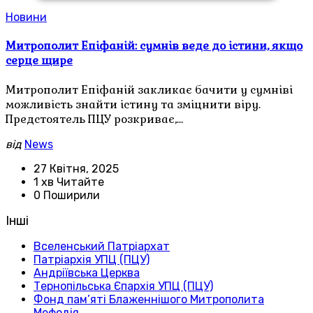
Новини
Митрополит Епіфаній: сумнів веде до істини, якщо
серце щире
Митрополит Епіфаній закликає бачити у сумніві
можливість знайти істину та зміцнити віру.
Предстоятель ПЦУ розкриває,…
від
News
27 Квітня, 2025
1 хв Читайте
0 Поширили
Інші
Вселенський Патріархат
Патріархія УПЦ (ПЦУ)
Андріївська Церква
Тернопільська Єпархія УПЦ (ПЦУ)
Фонд пам’яті Блаженнішого Митрополита
Мефодія