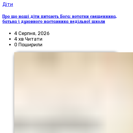
Діти
Про що наші діти питають Бога: нотатки священника,
батька і духовного наставника недільної школи
4 Серпня, 2026
4 хв Читати
0 Поширили