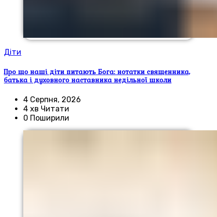
Діти
Про що наші діти питають Бога: нотатки священника,
батька і духовного наставника недільної школи
4 Серпня, 2026
4 хв Читати
0 Поширили