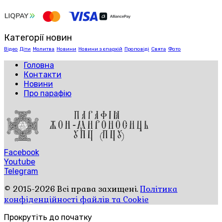
Категорії новин
Відео
Діти
Молитва
Новини
Новини з єпархій
Проповіді
Свята
Фото
Головна
Контакти
Новини
Про парафію
Facebook
Youtube
Telegram
© 2015-2026 Всі права захищені.
Політика
конфіденційності файлів та Cookie
Прокрутіть до початку