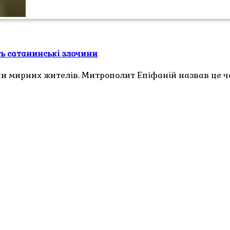
ть сатанинські злочини
тки мирних жителів. Митрополит Епіфаній назвав це 