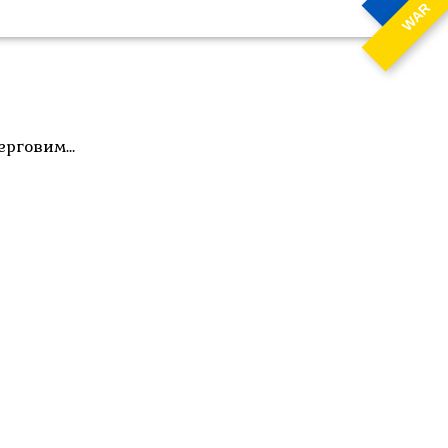
WAR
черговим…