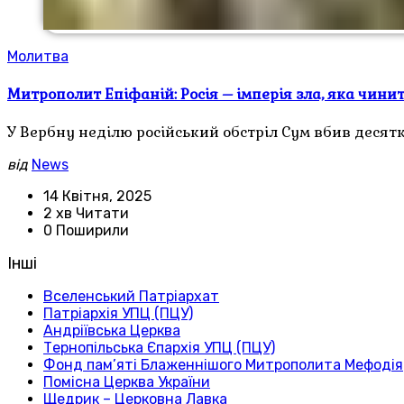
Молитва
Митрополит Епіфаній: Росія – імперія зла, яка чини
У Вербну неділю російський обстріл Сум вбив деся
від
News
14 Квітня, 2025
2 хв Читати
0 Поширили
Інші
Вселенський Патріархат
Патріархія УПЦ (ПЦУ)
Андріївська Церква
Тернопільська Єпархія УПЦ (ПЦУ)
Фонд пам’яті Блаженнішого Митрополита Мефодія
Помісна Церква України
Щедрик – Церковна Лавка