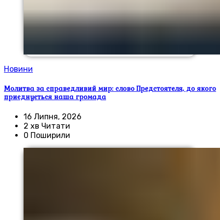
Новини
Молитва за справедливий мир: слово Предстоятеля, до якого
приєднується наша громада
16 Липня, 2026
2 хв Читати
0 Поширили