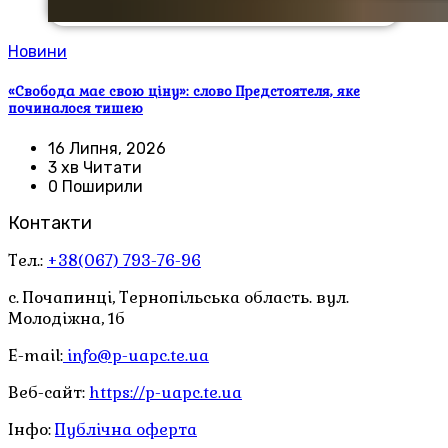
Новини
«Свобода має свою ціну»: слово Предстоятеля, яке
починалося тишею
16 Липня, 2026
3 хв Читати
0 Поширили
Контакти
Тел.:
+38(067) 793-76-96
с. Почапинці, Тернопільська область. вул.
Молодіжна, 1б
E-mail:
info@p-uapc.te.ua
Веб-сайт:
https://p-uapc.te.ua
Інфо:
Публічна оферта