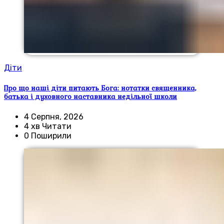
Діти
Про що наші діти питають Бога: нотатки священника,
батька і духовного наставника недільної школи
4 Серпня, 2026
4 хв Читати
0 Поширили