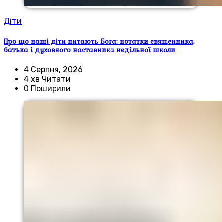
Діти
Про що наші діти питають Бога: нотатки священника,
батька і духовного наставника недільної школи
4 Серпня, 2026
4 хв Читати
0 Поширили