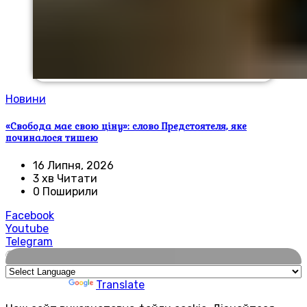
Новини
«Свобода має свою ціну»: слово Предстоятеля, яке
починалося тишею
16 Липня, 2026
3 хв Читати
0 Поширили
Facebook
Youtube
Telegram
🌍
Powered by
Translate