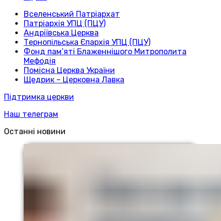
Вселенський Патріархат
Патріархія УПЦ (ПЦУ)
Андріївська Церква
Тернопільська Єпархія УПЦ (ПЦУ)
Фонд пам’яті Блаженнішого Митрополита
Мефодія
Помісна Церква України
Щедрик – Церковна Лавка
Підтримка церкви
Наш телеграм
Останні новини