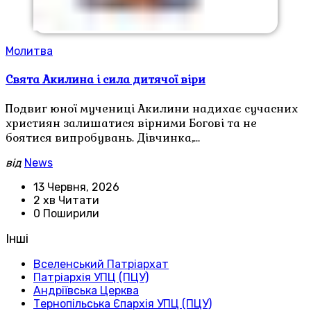
Молитва
Свята Акилина і сила дитячої віри
Подвиг юної мучениці Акилини надихає сучасних
християн залишатися вірними Богові та не
боятися випробувань. Дівчинка,…
від
News
13 Червня, 2026
2 хв Читати
0 Поширили
Інші
Вселенський Патріархат
Патріархія УПЦ (ПЦУ)
Андріївська Церква
Тернопільська Єпархія УПЦ (ПЦУ)