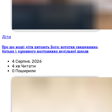
Діти
Про що наші діти питають Бога: нотатки священника,
батька і духовного наставника недільної школи
4 Серпня, 2026
4 хв Читати
0 Поширили