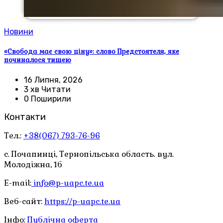
Новини
«Свобода має свою ціну»: слово Предстоятеля, яке
починалося тишею
16 Липня, 2026
3 хв Читати
0 Поширили
Контакти
Тел.:
+38(067) 793-76-96
с. Почапинці, Тернопільська область. вул.
Молодіжна, 1б
E-mail:
info@p-uapc.te.ua
Веб-сайт:
https://p-uapc.te.ua
Інфо:
Публічна оферта