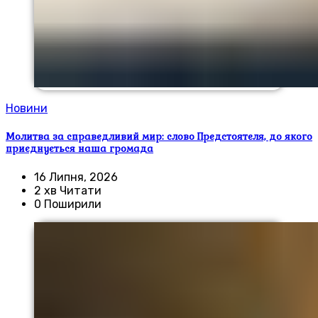
Новини
Молитва за справедливий мир: слово Предстоятеля, до якого
приєднується наша громада
16 Липня, 2026
2 хв Читати
0 Поширили