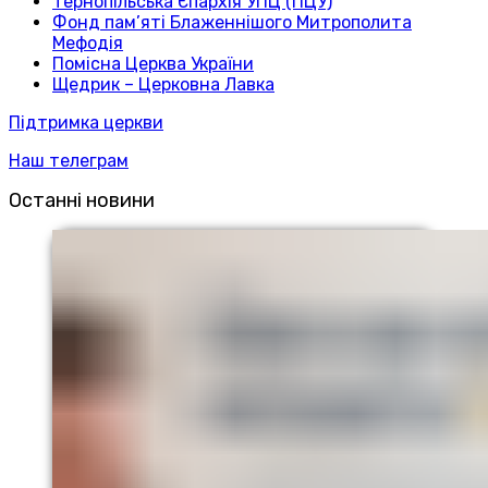
Тернопільська Єпархія УПЦ (ПЦУ)
Фонд пам’яті Блаженнішого Митрополита
Мефодія
Помісна Церква України
Щедрик – Церковна Лавка
Підтримка церкви
Наш телеграм
Останні новини