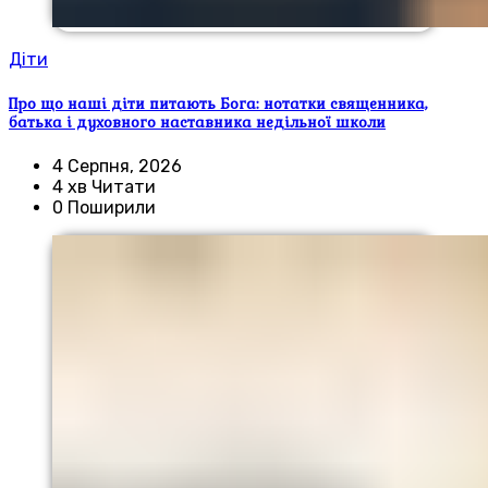
Діти
Про що наші діти питають Бога: нотатки священника,
батька і духовного наставника недільної школи
4 Серпня, 2026
4 хв Читати
0 Поширили