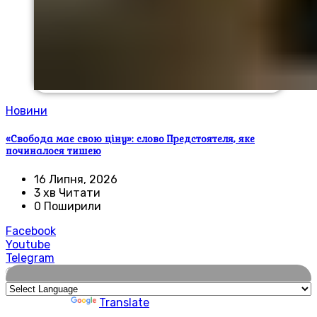
Новини
«Свобода має свою ціну»: слово Предстоятеля, яке
починалося тишею
16 Липня, 2026
3 хв Читати
0 Поширили
Facebook
Youtube
Telegram
🌍
Powered by
Translate