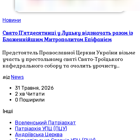
Новини
Свято П’ятдесятниці у Луцьку відзначать разом із
Блаженнійшим Митрополитом Епіфанієм
Предстоятель Православної Церкви України візьме
участь у престольному святі Свято-Троїцького
кафедрального собору та очолить урочисту…
від
News
31 Травня, 2026
2 хв Читати
0 Поширили
Інші
Вселенський Патріархат
Патріархія УПЦ (ПЦУ)
Андріївська Церква