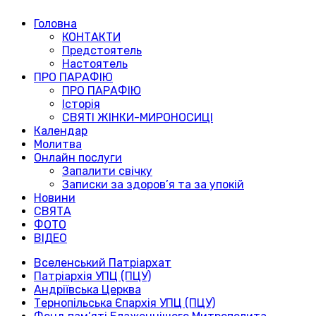
Головна
КОНТАКТИ
Предстоятель
Настоятель
ПРО ПАРАФІЮ
ПРО ПАРАФІЮ
Історія
СВЯТІ ЖІНКИ-МИРОНОСИЦІ
Календар
Молитва
Онлайн послуги
Запалити свічку
Записки за здоров’я та за упокій
Новини
СВЯТА
ФОТО
ВІДЕО
Вселенський Патріархат
Патріархія УПЦ (ПЦУ)
Андріївська Церква
Тернопільська Єпархія УПЦ (ПЦУ)