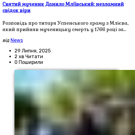
Святий мученик Данило Млiївський: незламний
свiдок вiри
Розповiдь про титаря Успенського храму з Млiєва,
який прийняв мученицьку смерть у 1766 роцi за…
від
News
29 Липня, 2025
2 хв Читати
0 Поширили