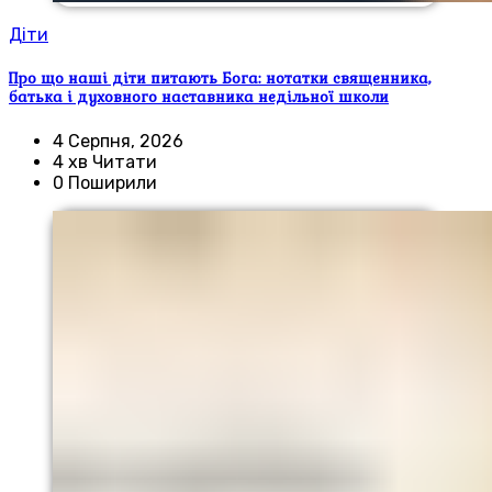
Діти
Про що наші діти питають Бога: нотатки священника,
батька і духовного наставника недільної школи
4 Серпня, 2026
4 хв Читати
0 Поширили