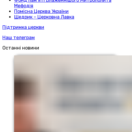
Фонд пам’яті Блаженнішого Митрополита
Мефодія
Помісна Церква України
Щедрик – Церковна Лавка
Підтримка церкви
Наш телеграм
Останні новини