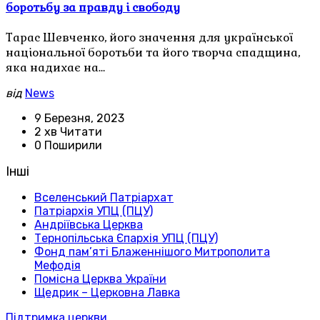
боротьбу за правду і свободу
Тарас Шевченко, його значення для української
національної боротьби та його творча спадщина,
яка надихає на…
від
News
9 Березня, 2023
2 хв Читати
0 Поширили
Інші
Вселенський Патріархат
Патріархія УПЦ (ПЦУ)
Андріївська Церква
Тернопільська Єпархія УПЦ (ПЦУ)
Фонд пам’яті Блаженнішого Митрополита
Мефодія
Помісна Церква України
Щедрик – Церковна Лавка
Підтримка церкви