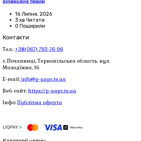
починалося тишею
16 Липня, 2026
3 хв Читати
0 Поширили
Контакти
Тел.:
+38(067) 793-76-96
с. Почапинці, Тернопільська область. вул.
Молодіжна, 1б
E-mail:
info@p-uapc.te.ua
Веб-сайт:
https://p-uapc.te.ua
Інфо:
Публічна оферта