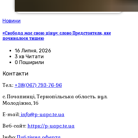
Новини
«Свобода має свою ціну»: слово Предстоятеля, яке
починалося тишею
16 Липня, 2026
3 хв Читати
0 Поширили
Контакти
Тел.:
+38(067) 793-76-96
с. Почапинці, Тернопільська область. вул.
Молодіжна, 1б
E-mail:
info@p-uapc.te.ua
Веб-сайт:
https://p-uapc.te.ua
Інфо:
Публічна оферта