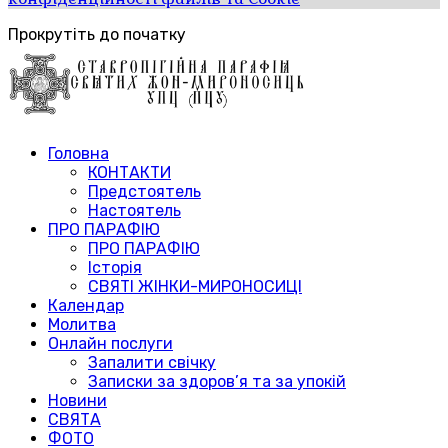
Прокрутіть до початку
Головна
КОНТАКТИ
Предстоятель
Настоятель
ПРО ПАРАФІЮ
ПРО ПАРАФІЮ
Історія
СВЯТІ ЖІНКИ-МИРОНОСИЦІ
Календар
Молитва
Онлайн послуги
Запалити свічку
Записки за здоров’я та за упокій
Новини
СВЯТА
ФОТО