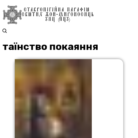
таїнство покаяння