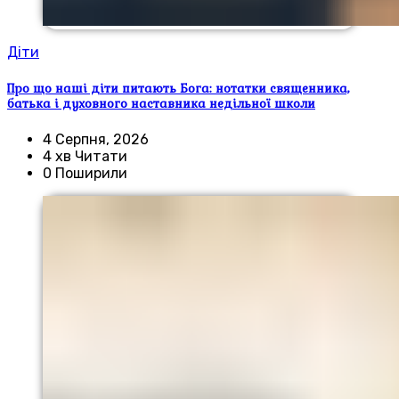
Діти
Про що наші діти питають Бога: нотатки священника,
батька і духовного наставника недільної школи
4 Серпня, 2026
4 хв Читати
0 Поширили