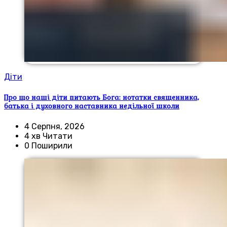
Діти
Про що наші діти питають Бога: нотатки священника,
батька і духовного наставника недільної школи
4 Серпня, 2026
4 хв Читати
0 Поширили