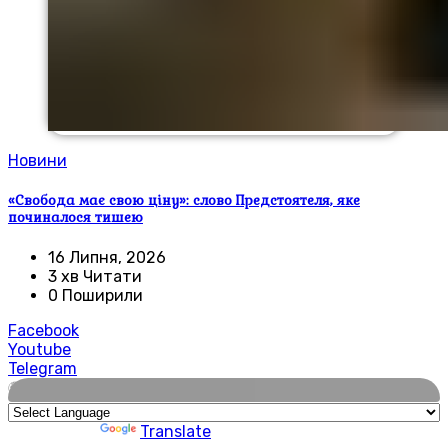
Новини
«Свобода має свою ціну»: слово Предстоятеля, яке
починалося тишею
16 Липня, 2026
3 хв Читати
0 Поширили
Facebook
Youtube
Telegram
🌍
Powered by
Translate