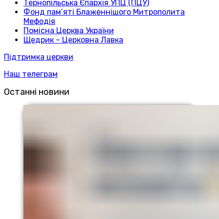
Тернопільська Єпархія УПЦ (ПЦУ)
Фонд пам’яті Блаженнішого Митрополита
Мефодія
Помісна Церква України
Щедрик – Церковна Лавка
Підтримка церкви
Наш телеграм
Останні новини