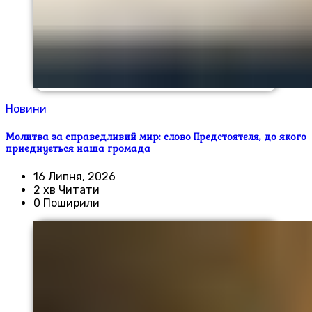
Новини
Молитва за справедливий мир: слово Предстоятеля, до якого
приєднується наша громада
16 Липня, 2026
2 хв Читати
0 Поширили