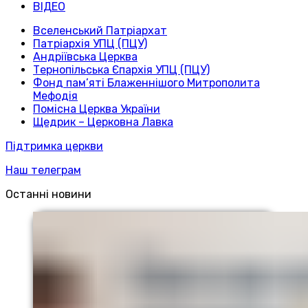
ВІДЕО
Вселенський Патріархат
Патріархія УПЦ (ПЦУ)
Андріївська Церква
Тернопільська Єпархія УПЦ (ПЦУ)
Фонд пам’яті Блаженнішого Митрополита
Мефодія
Помісна Церква України
Щедрик – Церковна Лавка
Підтримка церкви
Наш телеграм
Останні новини