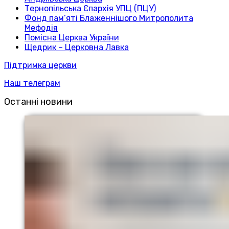
Тернопільська Єпархія УПЦ (ПЦУ)
Фонд пам’яті Блаженнішого Митрополита
Мефодія
Помісна Церква України
Щедрик – Церковна Лавка
Підтримка церкви
Наш телеграм
Останні новини