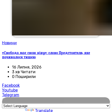
Новини
«Свобода має свою ціну»: слово Предстоятеля, яке
починалося тишею
16 Липня, 2026
3 хв Читати
0 Поширили
Facebook
Youtube
Telegram
🌍
Powered by
Translate