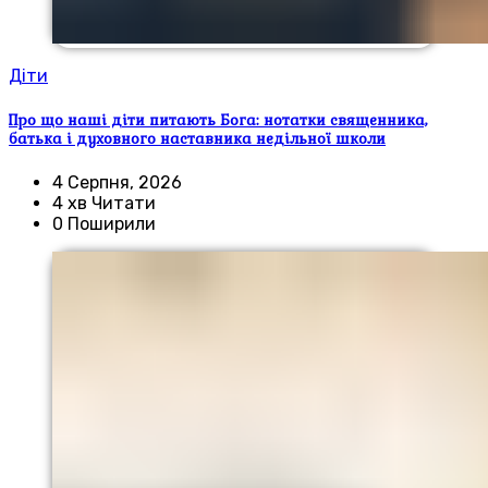
Діти
Про що наші діти питають Бога: нотатки священника,
батька і духовного наставника недільної школи
4 Серпня, 2026
4 хв Читати
0 Поширили