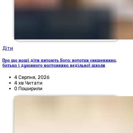
Діти
Про що наші діти питають Бога: нотатки священника,
батька і духовного наставника недільної школи
4 Серпня, 2026
4 хв Читати
0 Поширили