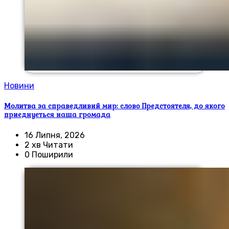
Новини
Молитва за справедливий мир: слово Предстоятеля, до якого
приєднується наша громада
16 Липня, 2026
2 хв Читати
0 Поширили