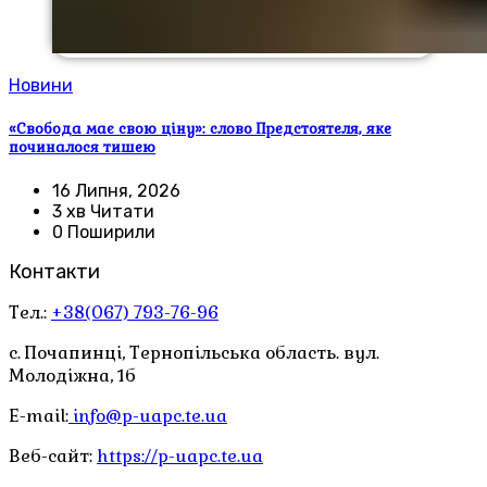
Новини
«Свобода має свою ціну»: слово Предстоятеля, яке
починалося тишею
16 Липня, 2026
3 хв Читати
0 Поширили
Контакти
Тел.:
+38(067) 793-76-96
с. Почапинці, Тернопільська область. вул.
Молодіжна, 1б
E-mail:
info@p-uapc.te.ua
Веб-сайт:
https://p-uapc.te.ua