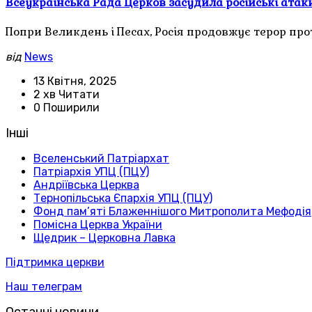
Всеукраїнська Рада Церков засудила російські атаки
Попри Великдень і Песах, Росія продовжує терор про
від
News
13 Квітня, 2025
2 хв Читати
0 Поширили
Інші
Вселенський Патріархат
Патріархія УПЦ (ПЦУ)
Андріївська Церква
Тернопільська Єпархія УПЦ (ПЦУ)
Фонд пам’яті Блаженнішого Митрополита Мефодія
Помісна Церква України
Щедрик – Церковна Лавка
Підтримка церкви
Наш телеграм