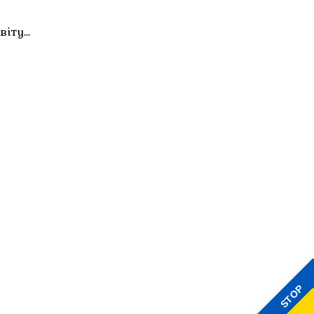
віту…
STOP