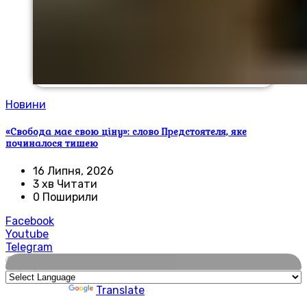
Новини
«Свобода має свою ціну»: слово Предстоятеля, яке
починалося тишею
16 Липня, 2026
3 хв Читати
0 Поширили
Facebook
Youtube
Telegram
🌍
Powered by
Translate