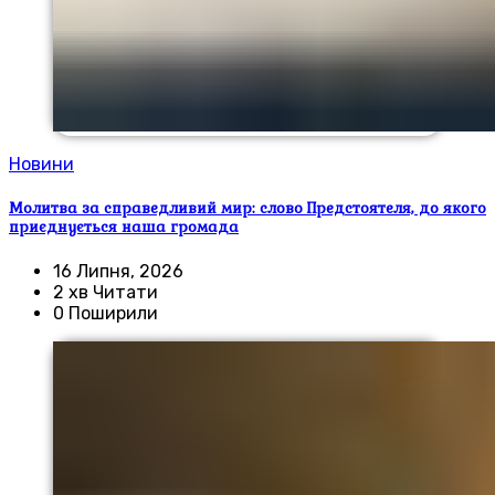
Новини
Молитва за справедливий мир: слово Предстоятеля, до якого
приєднується наша громада
16 Липня, 2026
2 хв Читати
0 Поширили