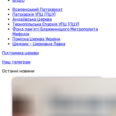
ВІДЕО
Вселенський Патріархат
Патріархія УПЦ (ПЦУ)
Андріївська Церква
Тернопільська Єпархія УПЦ (ПЦУ)
Фонд пам’яті Блаженнішого Митрополита
Мефодія
Помісна Церква України
Щедрик – Церковна Лавка
Підтримка церкви
Наш телеграм
Останні новини