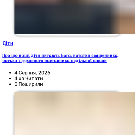
Діти
Про що наші діти питають Бога: нотатки священника,
батька і духовного наставника недільної школи
4 Серпня, 2026
4 хв Читати
0 Поширили