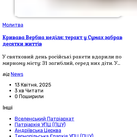
Молитва
Кривава Вербна неділя: теракт у Сумах забрав
десятки життів
У святковий день російські ракети вдарили по
мирному місту: 31 загиблий, серед них діти. У…
від
News
13 Квітня, 2025
3 хв Читати
0 Поширили
Інші
Вселенський Патріархат
Патріархія УПЦ (ПЦУ)
Андріївська Церква
Тернопільська Єпархія УПЦ (ПЦУ)