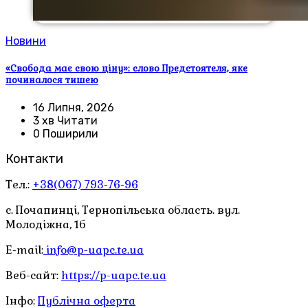
Новини
«Свобода має свою ціну»: слово Предстоятеля, яке
починалося тишею
16 Липня, 2026
3 хв Читати
0 Поширили
Контакти
Тел.:
+38(067) 793-76-96
с. Почапинці, Тернопільська область. вул.
Молодіжна, 1б
E-mail:
info@p-uapc.te.ua
Веб-сайт:
https://p-uapc.te.ua
Інфо:
Публічна оферта