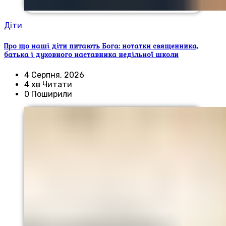
Діти
Про що наші діти питають Бога: нотатки священника,
батька і духовного наставника недільної школи
4 Серпня, 2026
4 хв Читати
0 Поширили