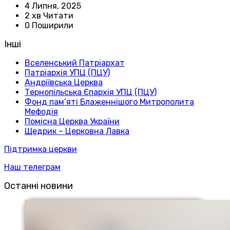
4 Липня, 2025
2 хв Читати
0 Поширили
Інші
Вселенський Патріархат
Патріархія УПЦ (ПЦУ)
Андріївська Церква
Тернопільська Єпархія УПЦ (ПЦУ)
Фонд пам’яті Блаженнішого Митрополита
Мефодія
Помісна Церква України
Щедрик – Церковна Лавка
Підтримка церкви
Наш телеграм
Останні новини