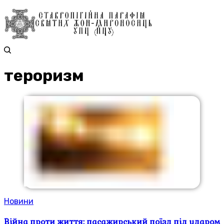
тероризм
Новини
Війна проти життя: пасажирський поїзд під ударом