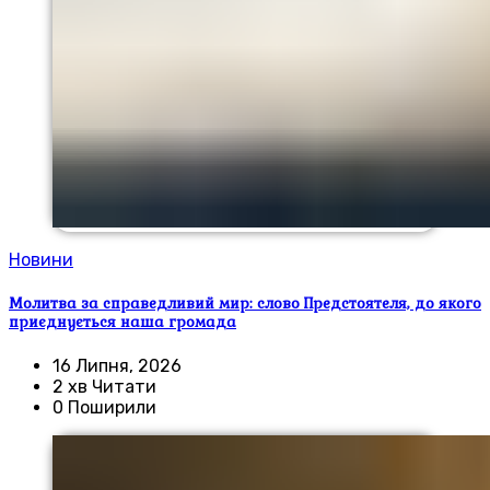
Новини
Молитва за справедливий мир: слово Предстоятеля, до якого
приєднується наша громада
16 Липня, 2026
2 хв Читати
0 Поширили