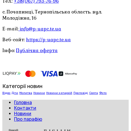
Тел.:
+38(067) 793-76-96
с. Почапинці, Тернопільська область. вул.
Молодіжна, 1б
E-mail:
info@p-uapc.te.ua
Веб-сайт:
https://p-uapc.te.ua
Інфо:
Публічна оферта
Категорії новин
Відео
Діти
Молитва
Новини
Новини з єпархій
Проповіді
Свята
Фото
Головна
Контакти
Новини
Про парафію