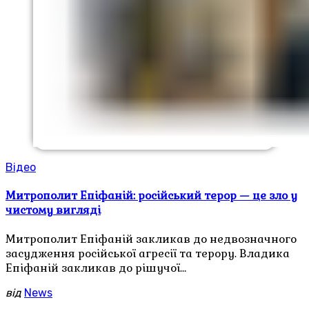
Відео
Митрополит Епіфаній: російський терор — це зло у
чистому вигляді
Митрополит Епіфаній закликав до недвозначного
засудження російської агресії та терору. Владика
Епіфаній закликав до рішучої…
від
News