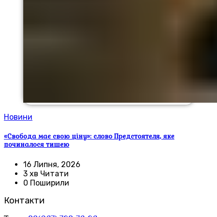
Новини
«Свобода має свою ціну»: слово Предстоятеля, яке
починалося тишею
16 Липня, 2026
3 хв Читати
0 Поширили
Контакти