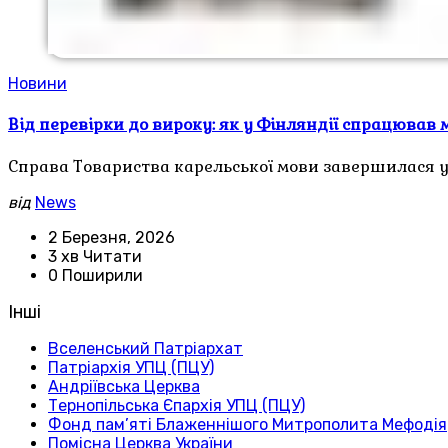
Новини
Від перевірки до вироку: як у Фінляндії спрацював 
Справа Товариства карельської мови завершилася у
від
News
2 Березня, 2026
3 хв Читати
0 Поширили
Інші
Вселенський Патріархат
Патріархія УПЦ (ПЦУ)
Андріївська Церква
Тернопільська Єпархія УПЦ (ПЦУ)
Фонд пам’яті Блаженнішого Митрополита Мефодія
Помісна Церква України